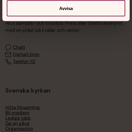
Avvisa
Jourhavande präst
Akut samtals- och krisstöd. Prata eller chatta anonymt
med en präst på kvällar och nätter.
Chatt
Digitalt brev
Telefon 112
Svenska kyrkan
Hitta församling
Bli medlem
Lediga jobb
Ge en gåva
Organisation