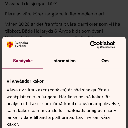
Visst vill du sjunga i kör?
Flera av våra körer tar gärna in fler medlemmar!
Våren 2026 är det framförallt våra barnkörer som vill ha
tillskott. Både Hällaryds & Åryds kids som övar i
Hällaryds församlingshem, samt alla Soulkörerna som
övar i Församlingsgården i Karlshamn.
Läs mer om våra barnkörer här!
Samtycke
Information
Om
Vi använder kakor
Synpunkter eller frågor på sidans
innehåll?
Vissa av våra kakor (cookies) är nödvändiga för att
webbplatsen ska fungera. Här finns också kakor för
karlshamn.forsamling@svenskakyrkan.se
analys och kakor som förbättrar din användarupplevelse,
Dela
samt kakor som används för marknadsföring och när vi
länkar vidare till andra plattformar. Läs mer om våra
kakor.
Tillbaka till toppen
Tillbaka till innehållet