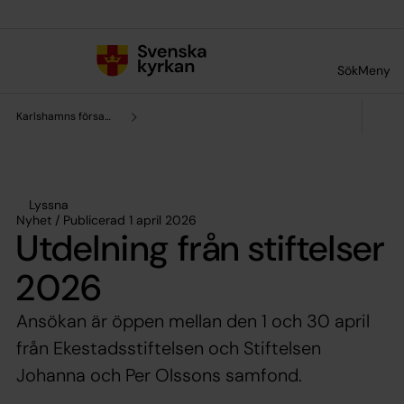
Till innehållet
Till undermeny
Sök
Meny
Karlshamns församling
Lyssna
Nyhet / Publicerad 1 april 2026
Utdelning från stiftelser
2026
Ansökan är öppen mellan den 1 och 30 april
från Ekestadsstiftelsen och Stiftelsen
Johanna och Per Olssons samfond.