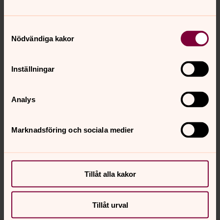
karlshamn.forsamling@svenskakyrkan.se
Samtyckesval
Nödvändiga kakor
Inställningar
Analys
Marknadsföring och sociala medier
Synpunkter eller frågor på sidans
innehåll?
karlshamn.forsamling@svenskakyrkan.se
Tillåt alla kakor
Dela
Tillåt urval