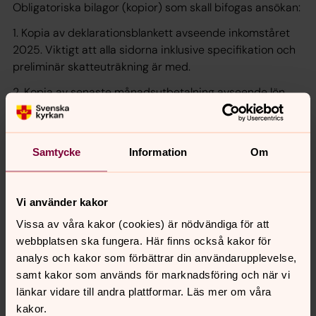
Obligatoriska bilagor (kopior) som skall bifogas ansökan:
1. Kopia av deklarationsblankett avseende inkomståret
2025. Viktigt att alla sidorna inklusive specifikation och
preliminär skatteuträkning är med.
2. Kopia av senaste månadsutbetalning avseende lön,
pension eller bidrag.
3. Kopia av senaste hyres/avgiftsavi eller
hyres/avgiftsräkning.
Samtycke
Information
Om
4. Kopia av årsbesked, innefattande både tillgångar och
skulder, från bank/banker eller andra penninginstitut per
Vi använder kakor
den 31 december 2025.
Vissa av våra kakor (cookies) är nödvändiga för att
Sista ansökningsdag den 30 april
webbplatsen ska fungera. Här finns också kakor för
analys och kakor som förbättrar din användarupplevelse,
Karlshamns församling
samt kakor som används för marknadsföring och när vi
Kungsgatan 58
länkar vidare till andra plattformar. Läs mer om våra
374 36 Karlshamn
kakor.
eller