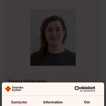
Emma Feldmanis
Församlingspedagog, Karlshamns församling
Direkt:
0454-30 22 11
Mobil:
0725-14 76 39
emma.feldmanis@svenskakyrkan.se
E-post:
Samtycke
Information
Om