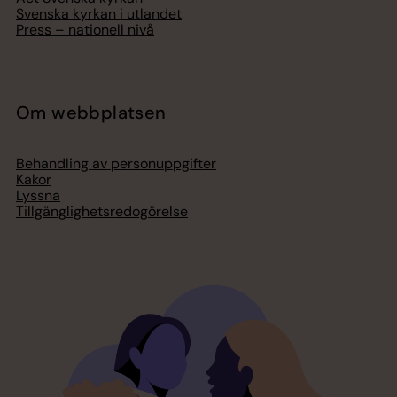
Svenska kyrkan i utlandet
Press – nationell nivå
Om webbplatsen
Behandling av personuppgifter
Kakor
Lyssna
Tillgänglighetsredogörelse