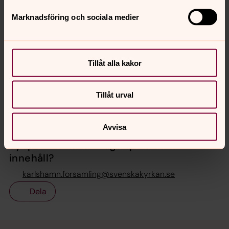
Marknadsföring och sociala medier
Sanna Stråth
Församlingsassistent, Karlshamns församling
Tillåt alla kakor
Direkt:
0454-30 22 26
sanna.strath@svenskakyrkan.se
E-post:
Tillåt urval
Avvisa
Synpunkter eller frågor på sidans
innehåll?
karlshamn.forsamling@svenskakyrkan.se
Dela
Tillbaka till toppen
Tillbaka till innehållet