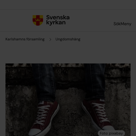
Till innehållet
Till undermeny
Sök
Meny
Karlshamns församling
Ungdomshäng