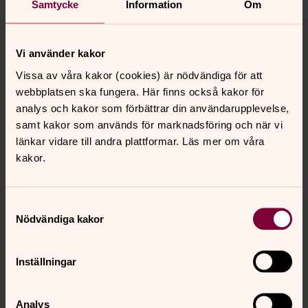
Samtycke
Information
Om
Tillbaka till toppen
Tillbaka till innehållet
Vi använder kakor
Vissa av våra kakor (cookies) är nödvändiga för att
webbplatsen ska fungera. Här finns också kakor för
Kontakt
analys och kakor som förbättrar din användarupplevelse,
samt kakor som används för marknadsföring och när vi
länkar vidare till andra plattformar. Läs mer om våra
Kalender
kakor.
Hitta snabbt
Samtyckesval
Nödvändiga kakor
Sociala kanaler
Inställningar
Analys