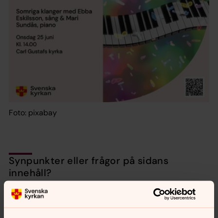
Foto: pixabay
Synpunkter eller frågor på sidans
innehåll?
karlshamn.forsamling@svenskakyrkan.se
Dela