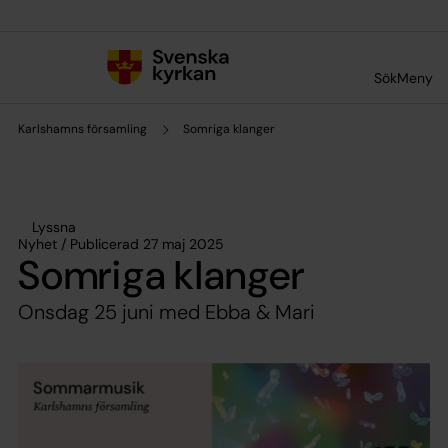
Till innehållet
Till undermeny
Sök
Meny
Karlshamns församling
Somriga klanger
Lyssna
Nyhet / Publicerad 27 maj 2025
Somriga klanger
Onsdag 25 juni med Ebba & Mari