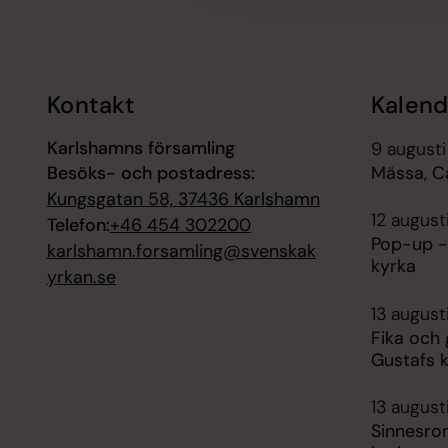
Tillbaka till toppen
Tillbaka till innehållet
Kontakt
Kalend
Karlshamns församling
9 augusti
Besöks- och postadress:
Mässa, C
Kungsgatan 58, 37436 Karlshamn
12 august
Telefon:
+46 454 302200
Pop-up -
karlshamn.forsamling@svenskak
kyrka
yrkan.se
13 august
Fika och
Gustafs 
13 august
Sinnesro