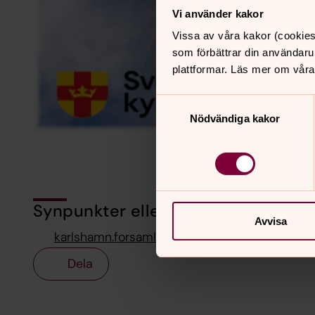
Vi använder kakor
Vissa av våra kakor (cookies
som förbättrar din användaru
plattformar. Läs mer om våra
Samtyckesval
Nödvändiga kakor
Synpunkter eller frågor på sidans i
Avvisa
karlshamn.forsamling@svenskakyrkan.se
Dela