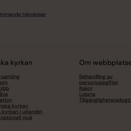
kommande händelser
ka kyrkan
Om webbplats
örsamling
Behandling av
lem
personuppgifter
jobb
Kakor
åva
Lyssna
ation
Tillgänglighetsredogö
nska kyrkan
 kyrkan i utlandet
nationell nivå