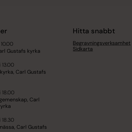
er
Hitta snabbt
Begravningsverksamhet
 10.00
Sidkarta
arl Gustafs kyrka
i 13.00
kyrka, Carl Gustafs
i 18.00
 gemenskap, Carl
kyrka
i 18.30
mässa, Carl Gustafs