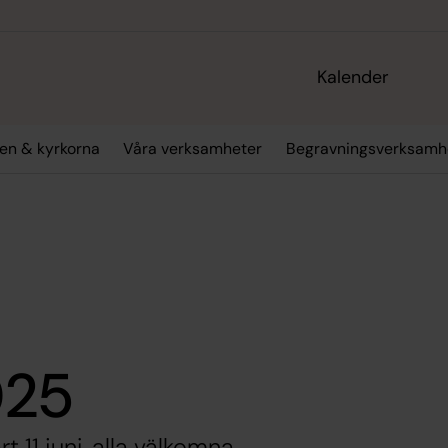
Kalender
en & kyrkorna
Våra verksamheter
Begravningsverksamh
025
11 juni, alla välkomna.