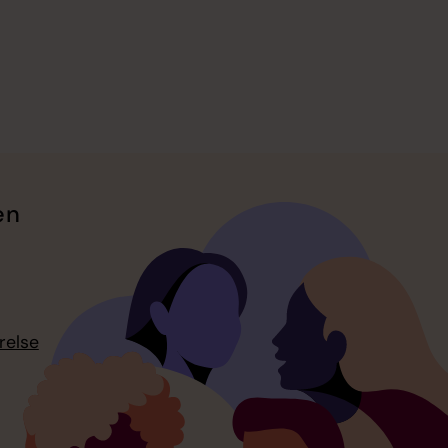
en
relse