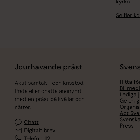
kyrka
Se fler 
Jourhavande präst
Svens
Hitta f
Akut samtals- och krisstöd.
Bli med
Prata eller chatta anonymt
Lediga 
med en präst på kvällar och
Ge en g
Organis
nätter.
Act Sve
Svenska
Chatt
Press – 
Digitalt brev
Telefon 112