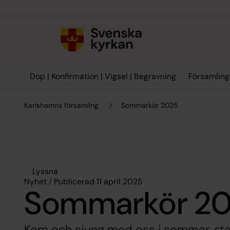
Till innehållet
Till undermeny
Dop | Konfirmation | Vigsel | Begravning
Församling
Karlshamns församling
Sommarkör 2025
Lyssna
Nyhet / Publicerad 11 april 2025
Sommarkör 2
Kom och sjung med oss i sommar, start 