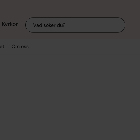
Sök
Kyrkor
et
Om oss