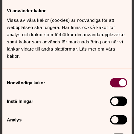
20/5
Första advent
Vi använder kakor
En valfri gudstjänst under julhelgen
Vissa av våra kakor (cookies) är nödvändiga för att
Två valfria gudstjänster under påskhelgen
webbplatsen ska fungera. Här finns också kakor för
En valfri gudstjänst under året (Förrättningar såsom
analys och kakor som förbättrar din användarupplevelse,
bröllop, begravning och dop räknas också som en
samt kakor som används för marknadsföring och när vi
gudstjänst)
länkar vidare till andra plattformar. Läs mer om våra
kakor.
Synpunkter eller frågor på sidans
Samtyckesval
innehåll?
Nödvändiga kakor
karlshamn.forsamling@svenskakyrkan.se
Dela
Inställningar
Tillbaka till toppen
Tillbaka till innehållet
Analys