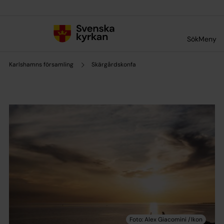
Till innehållet
Till undermeny
Sök
Meny
Karlshamns församling
Skärgårdskonfa