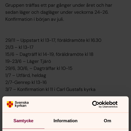
Gruppen träffas ett par gånger under året och har
sedan läger och dagläger under veckorna 24-26.
Konfirmation i början av juli.
29/11 – Uppstart kl 13-17, föräldramöte kl 16.30
21/3 – kl 13-17
15/6 – Dagträff kl 14-19, föräldramöte kl 18
19-23/6 – Läger Tjärö
29/6, 30/6, – Dagträffar kl 10-15
1/7 – Utfärd, heldag
2/7-Genrep kl 13-16
3/7 – Konfirmation kl 11 i Carl Gustafs kyrka
Föreläsning i Carl Gustafs kyrka torsdagen den 15/10 kl
18
Gudstjänster under året:
Samtycke
Information
Om
Ungdomsmässa på torsdagarna 22/10, 19/11, 18/2, 18/3,