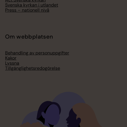
Svenska kyrkan i utlandet
Press – nationell nivå
Om webbplatsen
Behandling av personuppgifter
Kakor
Lyssna
Tillgänglighetsredogörelse