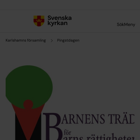
Till innehållet
Till undermeny
Sök
Meny
Karlshamns församling
Pingstdagen