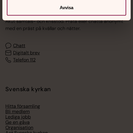
Jourhavande präst
Avvisa
Akut samtals- och krisstöd. Prata eller chatta anonymt
med en präst på kvällar och nätter.
Chatt
Digitalt brev
Telefon 112
Svenska kyrkan
Hitta församling
Bli medlem
Lediga jobb
Ge en gåva
Organisation
Act Svenska kyrkan