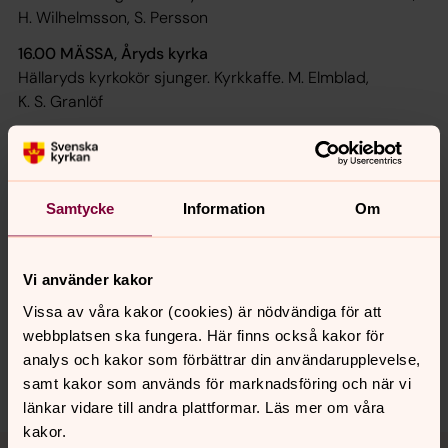
H. Wilhelmsson, S. Persson
16.00 MÄSSA, Åryds kyrka
Hällaryds kyrkokör sjunger. Kyrkkaffe. M. Elmblad,
K. S. Granlöf
19.00 SOMMARKONSERT, Carl Gustafs kyrka
Bodekullkören och Karlshamns dragspelsklubb bjuder på
sommarkonsert.
Samtycke
Information
Om
Vi använder kakor
Synpunkter eller frågor på sidans
innehåll?
Vissa av våra kakor (cookies) är nödvändiga för att
webbplatsen ska fungera. Här finns också kakor för
karlshamn.forsamling@svenskakyrkan.se
analys och kakor som förbättrar din användarupplevelse,
Dela
samt kakor som används för marknadsföring och när vi
länkar vidare till andra plattformar. Läs mer om våra
kakor.
Tillbaka till toppen
Tillbaka till innehållet