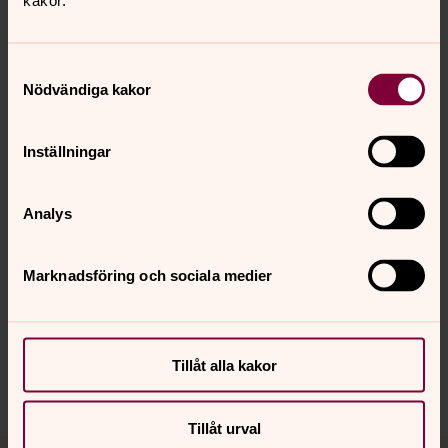
kakor.
Samtyckesval
Nödvändiga kakor
Inställningar
Allt som händer i påsk i våra kyrkor.
Analys
Marknadsföring och sociala medier
Synpunkter eller frågor på sidans
innehåll?
karlshamn.forsamling@svenskakyrkan.se
Tillåt alla kakor
Dela
Tillåt urval
Tillbaka till toppen
Tillbaka till innehållet