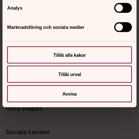
karlshamn.forsamling@svenskakyrkan.se
Analys
Dela
Marknadsföring och sociala medier
Tillbaka till toppen
Tillbaka till innehållet
Tillåt alla kakor
Kontakt
Tillåt urval
Kalender
Avvisa
Hitta snabbt
Sociala kanaler