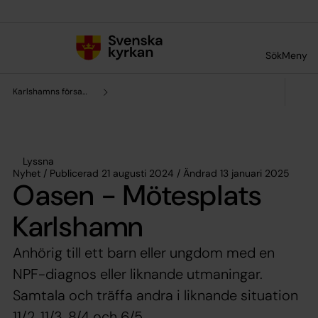
Till innehållet
Till undermeny
Sök
Meny
Karlshamns församling
Lyssna
Nyhet / Publicerad 21 augusti 2024 / Ändrad 13 januari 2025
Oasen - Mötesplats
Karlshamn
Anhörig till ett barn eller ungdom med en
NPF-diagnos eller liknande utmaningar.
Samtala och träffa andra i liknande situation
11/2, 11/3, 8/4 och 6/5