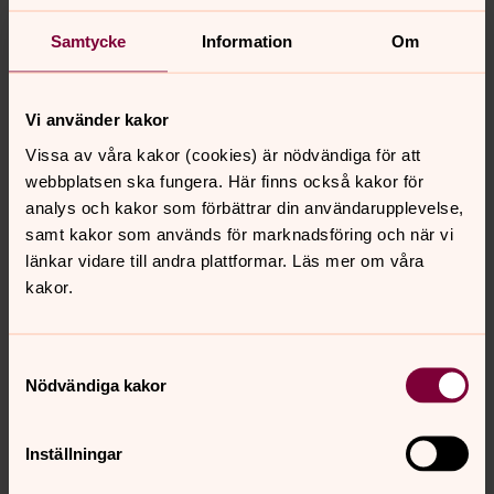
0454-56 33 37
Samtycke
Information
Om
I samarbete med Karlshamns kommun
Vi använder kakor
Vissa av våra kakor (cookies) är nödvändiga för att
webbplatsen ska fungera. Här finns också kakor för
analys och kakor som förbättrar din användarupplevelse,
samt kakor som används för marknadsföring och när vi
länkar vidare till andra plattformar. Läs mer om våra
kakor.
Samtyckesval
Nödvändiga kakor
Synpunkter eller frågor på sidans
Inställningar
innehåll?