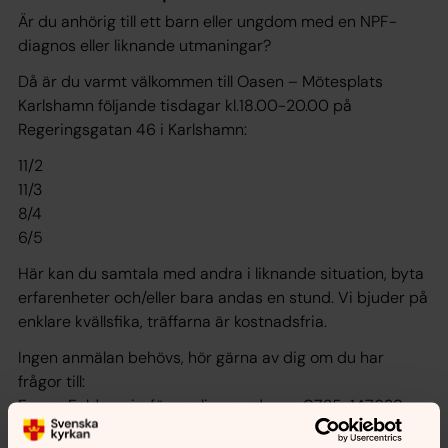
Är du anhörig till ett barn eller ungdom med en NPF-
diagnos eller liknande utmaningar?
Då är du varmt välkommen till Oasen – Mötesplats
Karlshamn följande tisdagar kl.18.00-20.00 på
Regeringsgatan 46 i Karlshamn:
11/2
11/3
8/4
6/5
Här kan du samtala med andra i liknande situation, byta
erfarenheter och/eller bara andas en stund. Vi bjuder på
enklare kvällsfika, träffarna är kostnadsfria.
Ingen anmälan behövs, hör gärna av dig om du har
frågor till:
Emma Feldmanis, församlingspedagog 0725-147639
Bert Bengtsson, samordnare psykisk hälsa/anhörig: