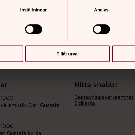
nnehåll?
Inställningar
Analys
Tillåt urval
er
Hitta snabbt
Begravningsverksamhet
 19.00
Sidkarta
ällsmusik, Carl Gustafs
 10.00
arl Gustafs kyrka