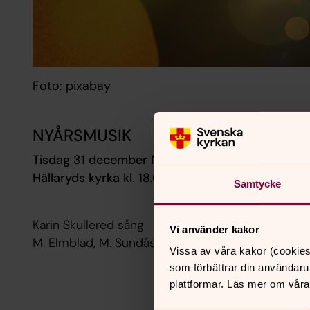
Foto: pixabay
NYÅRSMUSIK
Tisdag 31 december Nyårsafton
Hällaryds kyrka kl. 18.00
Samtycke
Karin Skullered sång
Vi använder kakor
M. Elmblad, M. Sundås
Vissa av våra kakor (cookies
som förbättrar din användaru
plattformar. Läs mer om våra