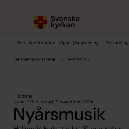
Till innehållet
Till undermeny
Dop | Konfirmation | Vigsel | Begravning
Församling
Karlshamns församling
Nyårsmusik
Lyssna
Nyhet / Publicerad 19 november 2024
Nyårsmusik
Hällaryds kyrka tisdag 31 december