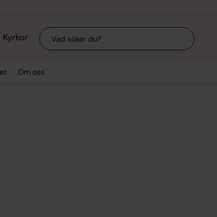
Sök
Kyrkor
et
Om oss