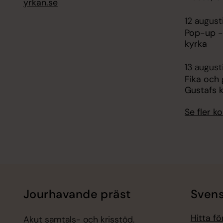
yrkan.se
12 august
Pop-up -
kyrka
13 august
Fika och
Gustafs 
Se fler 
Jourhavande präst
Svens
Hitta f
Akut samtals- och krisstöd.