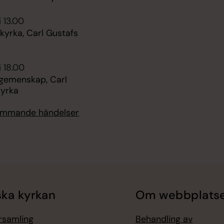
i 13.00
kyrka, Carl Gustafs
i 18.00
 gemenskap, Carl
kyrka
kommande händelser
ka kyrkan
Om webbplats
örsamling
Behandling av