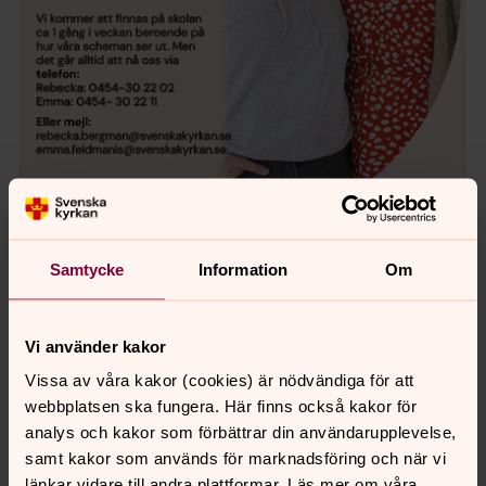
Foto: Pernilla Bökman
Samtycke
Information
Om
Ung och behöver någon att prata med
Vi använder kakor
Vissa av våra kakor (cookies) är nödvändiga för att
Synpunkter eller frågor på sidans
webbplatsen ska fungera. Här finns också kakor för
innehåll?
analys och kakor som förbättrar din användarupplevelse,
karlshamn.forsamling@svenskakyrkan.se
samt kakor som används för marknadsföring och när vi
länkar vidare till andra plattformar. Läs mer om våra