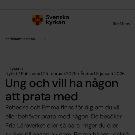
Till innehållet
Till undermeny
Sök
Meny
Karlshamns församling
Lyssna
Nyhet / Publicerad 25 februari 2025 / Ändrad 8 januari 2026
Ung och vill ha någon
att prata med
Rebecka och Emma finns för dig om du vill
eller behöver prata med någon. De besöker
Fria Läroverket eller så bara ringer du eller
skriver till någon av dem. Emma hänger också