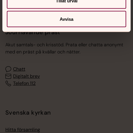
Tillåt urval
Avvisa
Jourhavande präst
Akut samtals- och krisstöd. Prata eller chatta anonymt
med en präst på kvällar och nätter.
Chatt
Digitalt brev
Telefon 112
Svenska kyrkan
Hitta församling