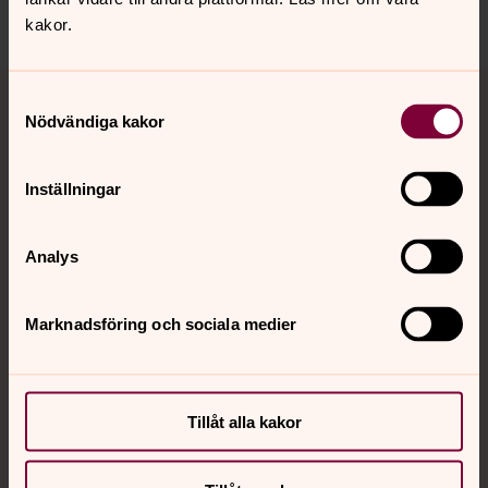
Dela
kakor.
Tillbaka till toppen
Tillbaka till innehållet
Samtyckesval
Nödvändiga kakor
Kontakt
Inställningar
Analys
Kalender
Marknadsföring och sociala medier
Hitta snabbt
Tillåt alla kakor
Sociala kanaler