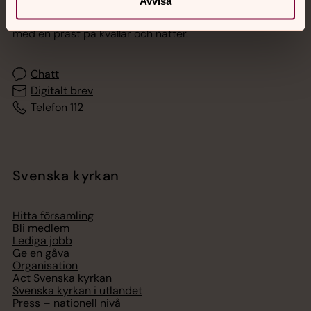
Avvisa
Akut samtals- och krisstöd. Prata eller chatta anonymt
med en präst på kvällar och nätter.
Chatt
Digitalt brev
Telefon 112
Svenska kyrkan
Hitta församling
Bli medlem
Lediga jobb
Ge en gåva
Organisation
Act Svenska kyrkan
Svenska kyrkan i utlandet
Press – nationell nivå