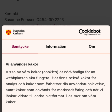
Kontakt
Susanne Persson 0454-30 22 13
susanne.persson@svenskakyrkan.se
Välkomna!
Samtycke
Information
Om
Synpunkter eller frågor på sidans
Vi använder kakor
innehåll?
Vissa av våra kakor (cookies) är nödvändiga för att
karlshamn.forsamling@svenskakyrkan.se
webbplatsen ska fungera. Här finns också kakor för
Dela
analys och kakor som förbättrar din användarupplevelse,
samt kakor som används för marknadsföring och när vi
länkar vidare till andra plattformar. Läs mer om våra
Tillbaka till toppen
Tillbaka till innehållet
kakor.