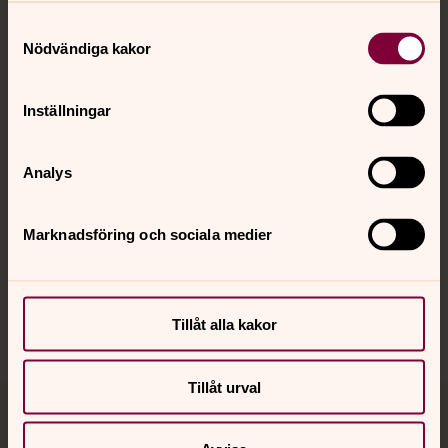
Samtyckesval
Kontakt
Nödvändiga kakor
Inställningar
Kalender
Analys
Hitta snabbt
Marknadsföring och sociala medier
Sociala kanaler
Tillåt alla kakor
Tillåt urval
Jourhavande präst