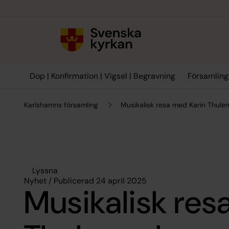
Till innehållet
Till undermeny
Dop | Konfirmation | Vigsel | Begravning
Församling
Karlshamns församling
Musikalisk resa med Karin Thule
Lyssna
Nyhet / Publicerad 24 april 2025
Musikalisk res