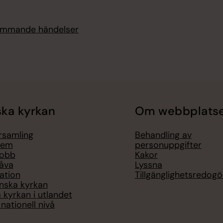
kommande händelser
ka kyrkan
Om webbplats
örsamling
Behandling av
lem
personuppgifter
jobb
Kakor
åva
Lyssna
ation
Tillgänglighetsredogö
nska kyrkan
 kyrkan i utlandet
nationell nivå