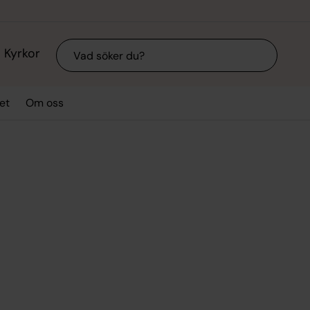
Sök
Kyrkor
et
Om oss