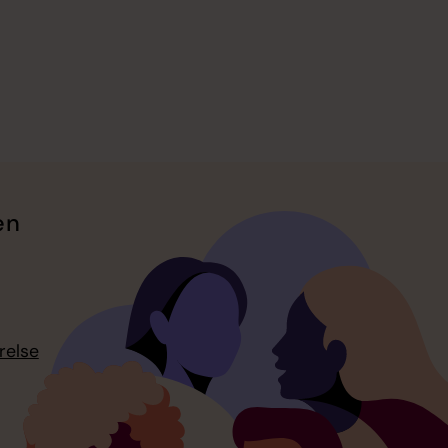
en
relse