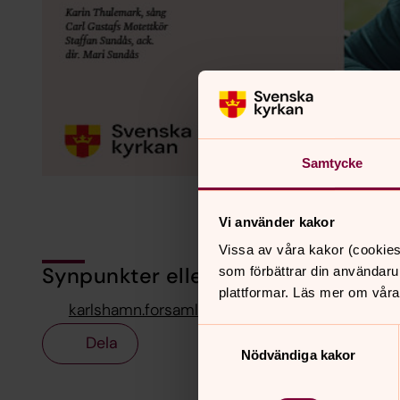
Samtycke
Vi använder kakor
Vissa av våra kakor (cookies
Synpunkter eller frågor på sidans i
som förbättrar din användaru
plattformar. Läs mer om våra
karlshamn.forsamling@svenskakyrkan.se
Samtyckesval
Dela
Nödvändiga kakor