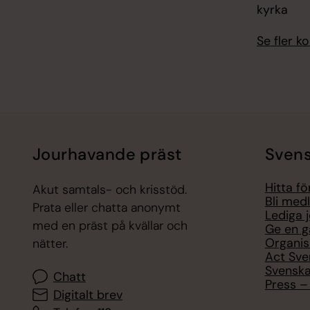
kyrka
Se fler 
Jourhavande präst
Svens
Hitta f
Akut samtals- och krisstöd.
Bli med
Prata eller chatta anonymt
Lediga 
med en präst på kvällar och
Ge en g
Organis
nätter.
Act Sve
Svenska
Chatt
Press – 
Digitalt brev