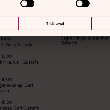
Tillåt urval
er
Hitta snabbt
Begravningsverksamhet
 10.00
Sidkarta
arl Gustafs kyrka
i 13.00
kyrka, Carl Gustafs
i 18.00
 gemenskap, Carl
kyrka
i 18.30
mässa, Carl Gustafs