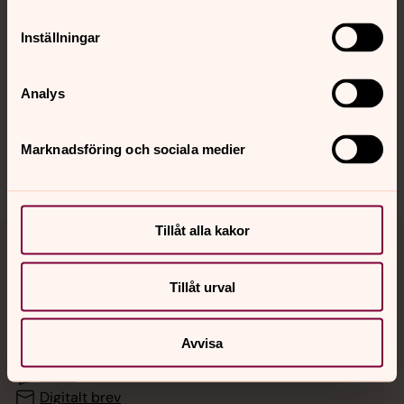
Inställningar
Hitta snabbt
Analys
Sociala kanaler
Marknadsföring och sociala medier
Tillåt alla kakor
Jourhavande präst
Tillåt urval
Akut samtals- och krisstöd. Prata eller chatta anonymt
med en präst på kvällar och nätter.
Avvisa
Chatt
Digitalt brev