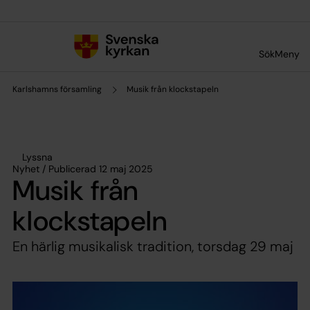
Till innehållet
Till undermeny
Sök
Meny
Karlshamns församling
Musik från klockstapeln
Lyssna
Nyhet / Publicerad 12 maj 2025
Musik från
klockstapeln
En härlig musikalisk tradition, torsdag 29 maj