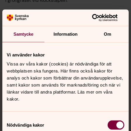
i gröngräset vid Klockstapeln.
Synpunkter eller frågor på sidans
Samtycke
Information
Om
innehåll?
karlshamn.forsamling@svenskakyrkan.se
Vi använder kakor
Dela
Vissa av våra kakor (cookies) är nödvändiga för att
webbplatsen ska fungera. Här finns också kakor för
Tillbaka till toppen
Tillbaka till innehållet
analys och kakor som förbättrar din användarupplevelse,
samt kakor som används för marknadsföring och när vi
länkar vidare till andra plattformar. Läs mer om våra
kakor.
Kontakt
Samtyckesval
Nödvändiga kakor
Kalender