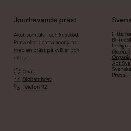
Jourhavande präst
Svens
Hitta f
Akut samtals- och krisstöd.
Bli med
Prata eller chatta anonymt
Lediga 
med en präst på kvällar och
Ge en g
Organis
nätter.
Act Sve
Svenska
Chatt
Press – 
Digitalt brev
Telefon 112