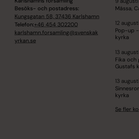
Karlshamns församling
9 augusti
Besöks- och postadress:
Mässa, C
Kungsgatan 58, 37436 Karlshamn
12 august
Telefon:
+46 454 302200
Pop-up -
karlshamn.forsamling@svenskak
kyrka
yrkan.se
13 august
Fika och
Gustafs 
13 august
Sinnesro
kyrka
Se fler 