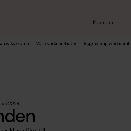
Kalender
en & kyrkorna
Våra verksamheter
Begravningsverksamh
usti 2024
nden
nklare fika till