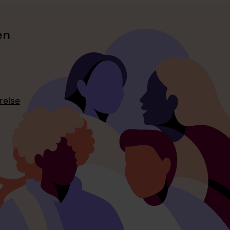
en
relse