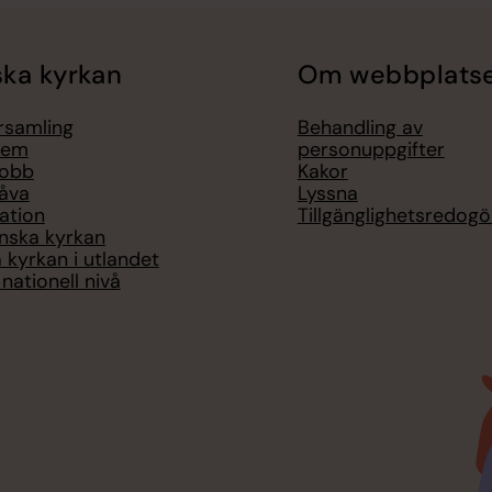
ka kyrkan
Om webbplats
örsamling
Behandling av
lem
personuppgifter
jobb
Kakor
åva
Lyssna
ation
Tillgänglighetsredogö
nska kyrkan
 kyrkan i utlandet
nationell nivå