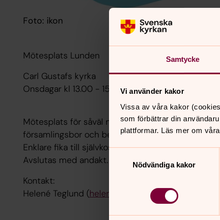
Foto: ikon
Mötesplats Lunden
Samtycke
Carl Gustafs kyrka
Onsdagar kl 13.00 - 15.00 (Andakt 14.30)
Vi använder kakor
Vissa av våra kakor (cookies
som förbättrar din användaru
Mötesplats för såväl nya som gamla bekantskape
plattformar. Läs mer om våra
församlingsbor och besökare.
Enklare fika till självkostnadsoris.
Samtyckesval
Avslutas med andakt.
Nödvändiga kakor
Kontakt:
Helené Teglund (
helene.teglund@svenskakyrkan.