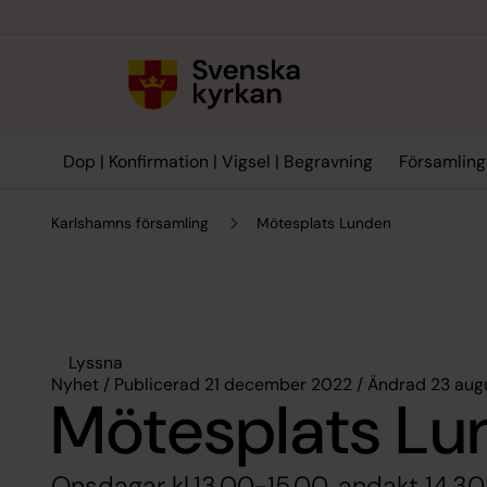
Till innehållet
Till undermeny
Dop | Konfirmation | Vigsel | Begravning
Församling
Karlshamns församling
Mötesplats Lunden
Lyssna
Nyhet / Publicerad 21 december 2022 / Ändrad 23 aug
Mötesplats Lu
Onsdagar kl.13.00-15.00, andakt 14.30, e