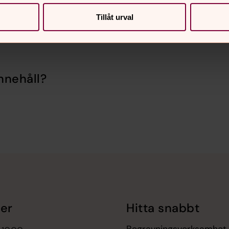
Tillåt urval
nnehåll?
er
Hitta snabbt