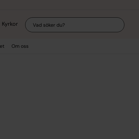
Sök
Kyrkor
et
Om oss