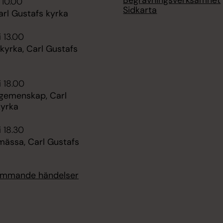
Begravningsverksamhet
 10.00
Sidkarta
arl Gustafs kyrka
i 13.00
kyrka, Carl Gustafs
i 18.00
 gemenskap, Carl
kyrka
i 18.30
mässa, Carl Gustafs
kommande händelser