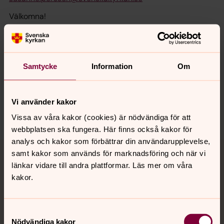
Välkomna!
Synpunkter eller frågor på sidans
Samtycke
Information
Om
innehåll?
karlshamn.forsamling@svenskakyrkan.se
Vi använder kakor
Dela
Vissa av våra kakor (cookies) är nödvändiga för att
webbplatsen ska fungera. Här finns också kakor för
analys och kakor som förbättrar din användarupplevelse,
Tillbaka till toppen
Tillbaka till innehållet
samt kakor som används för marknadsföring och när vi
länkar vidare till andra plattformar. Läs mer om våra
kakor.
Kontakt
Samtyckesval
Nödvändiga kakor