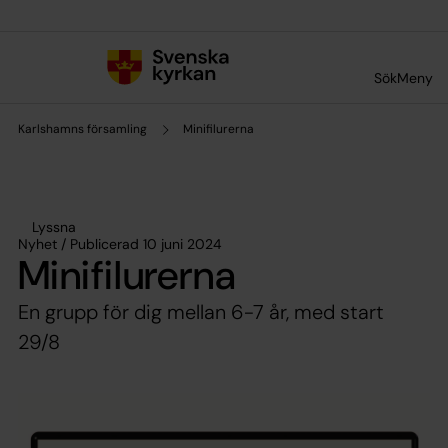
Till innehållet
Till undermeny
Sök
Meny
Karlshamns församling
Minifilurerna
Lyssna
Nyhet / Publicerad 10 juni 2024
Minifilurerna
En grupp för dig mellan 6-7 år, med start
29/8