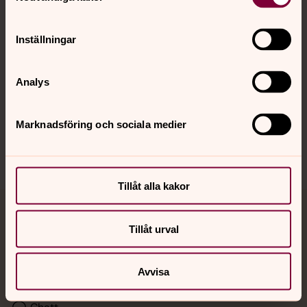
Kalender
Inställningar
Hitta snabbt
Analys
Sociala kanaler
Marknadsföring och sociala medier
Tillåt alla kakor
Jourhavande präst
Tillåt urval
Akut samtals- och krisstöd. Prata eller chatta anonymt
med en präst på kvällar och nätter.
Avvisa