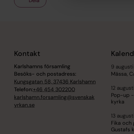
Dela
Tillbaka till toppen
Tillbaka till innehållet
Kontakt
Kalend
Karlshamns församling
9 augusti
Besöks- och postadress:
Mässa, C
Kungsgatan 58, 37436 Karlshamn
12 august
Telefon:
+46 454 302200
Pop-up -
karlshamn.forsamling@svenskak
kyrka
yrkan.se
13 august
Fika och
Gustafs 