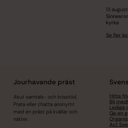
13 august
Sinnesro
kyrka
Se fler 
Jourhavande präst
Svens
Hitta f
Akut samtals- och krisstöd.
Bli med
Prata eller chatta anonymt
Lediga 
med en präst på kvällar och
Ge en g
Organis
nätter.
Act Sve