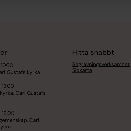
er
Hitta snabbt
Begravningsverksamhet
 10.00
Sidkarta
arl Gustafs kyrka
i 13.00
kyrka, Carl Gustafs
i 18.00
 gemenskap, Carl
kyrka