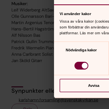
Musiker:
Leif Widerberg AltSax
Vi använder kakor
Olle Gunnarsson Bari-Sax
Vissa av våra kakor (cookies
Martin Argenius TenorSax 1
som förbättrar din användaru
Hans-Bertil Hagström TenorSax 2
plattformar. Läs mer om våra
Alf Nilsson Bas
Patrick Gullin Trummor
Samtyckesval
Fredrik Wermelin Piano
Nödvändiga kakor
Anna Carlbrant Solist
Jan Sköld Gitarr
Avvisa
Synpunkter eller frågor på sidans i
karlshamn.forsamling@svenskakyrkan.se