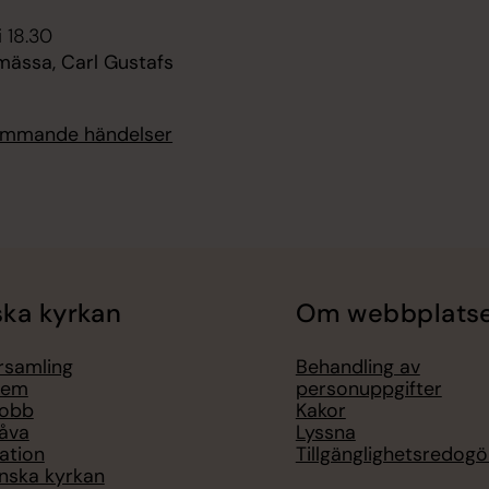
i 18.30
mässa, Carl Gustafs
kommande händelser
ka kyrkan
Om webbplats
örsamling
Behandling av
lem
personuppgifter
jobb
Kakor
åva
Lyssna
ation
Tillgänglighetsredogö
nska kyrkan