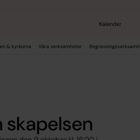
Kalender
en & kyrkorna
Våra verksamheter
Begravningsverksamh
 skapelsen
agen den 9 oktober kl. 16.00 i