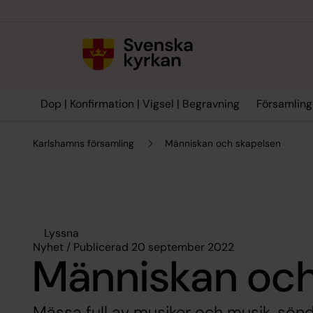
Till innehållet
Till undermeny
Dop | Konfirmation | Vigsel | Begravning
Församling
Karlshamns församling
Människan och skapelsen
Lyssna
Nyhet / Publicerad 20 september 2022
Människan och
Mässa full av musiker och musik, sönd