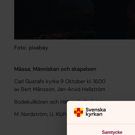
Foto: pixabay
Mässa, Människan och skapelsen
Carl Gustafs kyrka 9 Oktober kl. 16.00
av Bert Månsson, Jan-Arvid Hellström
Bodekullkören och Hällaryds Kyrkokör
M. Nordström, U. Klüft, E. Skåre
Samtycke