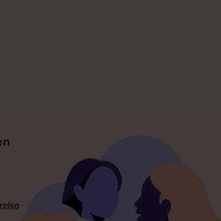
en
relse