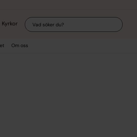
Sök
Kyrkor
et
Om oss