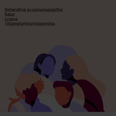
Behandling av personuppgifter
Kakor
Lyssna
Tillgänglighetsredogörelse