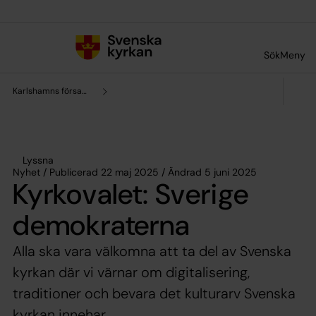
Till innehållet
Till undermeny
Sök
Meny
Karlshamns församling
Lyssna
Nyhet / Publicerad 22 maj 2025 / Ändrad 5 juni 2025
Kyrkovalet: Sverige
demokraterna
Alla ska vara välkomna att ta del av Svenska
kyrkan där vi värnar om digitalisering,
traditioner och bevara det kulturarv Svenska
kyrkan innehar.