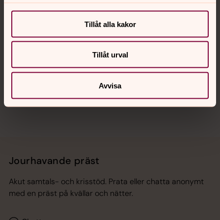
Kalender
Tillåt alla kakor
Hitta snabbt
Tillåt urval
Sociala kanaler
Avvisa
Jourhavande präst
Akut samtals- och krisstöd. Prata eller chatta anonymt
med en präst på kvällar och nätter.