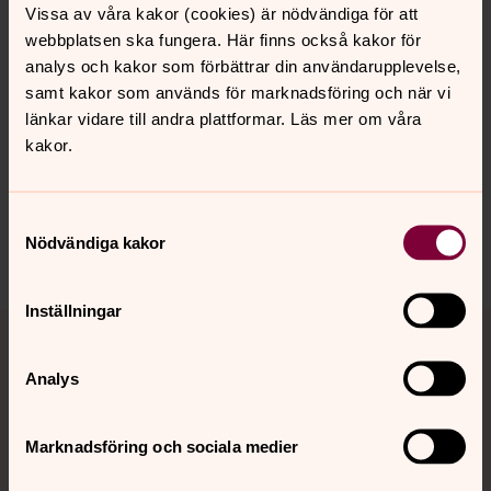
behövande som ett fokus, men också de glädjestunder i
Vissa av våra kakor (cookies) är nödvändiga för att
form av olika evenemang och tillställningar.
webbplatsen ska fungera. Här finns också kakor för
analys och kakor som förbättrar din användarupplevelse,
samt kakor som används för marknadsföring och när vi
länkar vidare till andra plattformar. Läs mer om våra
kakor.
Synpunkter eller frågor på sidans
innehåll?
karlshamn.forsamling@svenskakyrkan.se
Samtyckesval
Nödvändiga kakor
Dela
Inställningar
Tillbaka till toppen
Tillbaka till innehållet
Analys
Kontakt
Marknadsföring och sociala medier