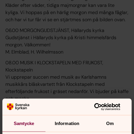
Kläder efter väder, tidiga majmorgnar kan vara lite
kyliga. Vi hoppas på en härlig morgon med många fåglar,
och har vi tur får vi se en stjärtmes som på bilden ovan.
06.00 MORGONGUDSTJÄNST, Hällaryds kyrka
Gudstjänst i Hällaryds kyrka på Kristi himmelsfärds
morgon. Välkommen!
M. Elmblad, H. Wilhelmsson
08.00 MUSIK I KLOCKSTAPELN MED FRUKOST,
Klockstapeln
Vi upprepar succen med musik av Karlshamns
musikkårs blåskvartett från Klockstapeln med
efterföljande frukost i gräset nedanför. Vi bjuder på kaffe
och macka.
09.30 GUIDNING I KLOCKSTAPELN, Klockstapeln
Guidning i klockstapeln vid Församlingsgården med
Marike Nordström och Susanne Persson.
Samtycke
Information
Om