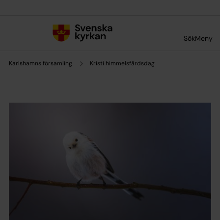
Till innehållet
Till undermeny
Sök
Meny
Karlshamns församling
Kristi himmelsfärdsdag