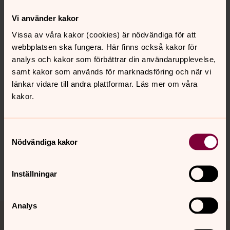
18.30 SINNESROMÄSSA, Carl Gustafs kyrka
Tema: Frånvaro-Närvaro. Fika finns från 18.00. Fokus
Vi använder kakor
ligger på möte, närvaro och stillhet. Mässan har en enkel
Vissa av våra kakor (cookies) är nödvändiga för att
ordning,
webbplatsen ska fungera. Här finns också kakor för
alla är välkomna precis som var och en är, oavsett tro
analys och kakor som förbättrar din användarupplevelse,
eller hur ens liv ser ut.
samt kakor som används för marknadsföring och när vi
R. Bergman, E. Skåre.
länkar vidare till andra plattformar. Läs mer om våra
kakor.
Synpunkter eller frågor på sidans
Samtyckesval
innehåll?
Nödvändiga kakor
karlshamn.forsamling@svenskakyrkan.se
Dela
Inställningar
Tillbaka till toppen
Tillbaka till innehållet
Analys