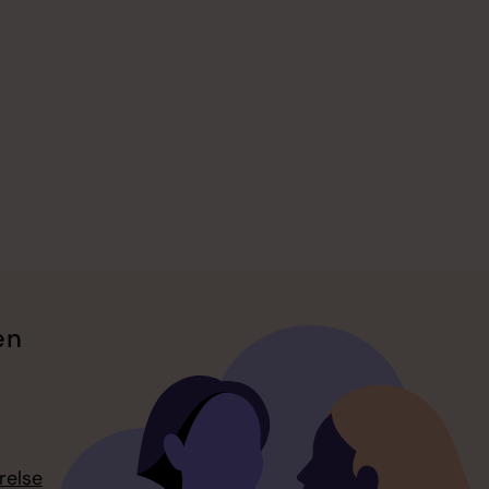
en
relse