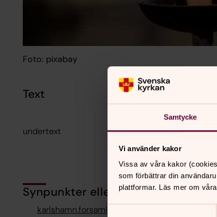
Foto: pixabay
Text
Samtycke
undertext
Vi använder kakor
Vissa av våra kakor (cookies
som förbättrar din användaru
plattformar. Läs mer om våra
Synpunkter eller frågor på sidans i
karlshamn.forsamling@svenskakyrkan.se
Samtyckesval