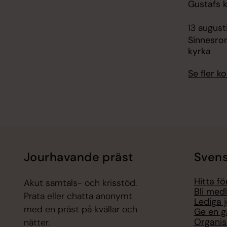
Gustafs 
13 august
Sinnesro
kyrka
Se fler 
Jourhavande präst
Svens
Hitta f
Akut samtals- och krisstöd.
Bli med
Prata eller chatta anonymt
Lediga 
med en präst på kvällar och
Ge en g
Organis
nätter.