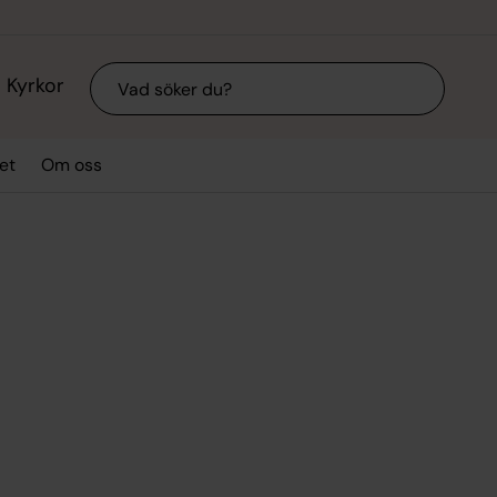
Sök
Kyrkor
et
Om oss