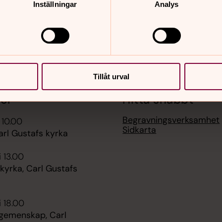
Inställningar
Analys
Tillåt urval
er
Hitta snabbt
Begravningsverksamhet
 10.00
Sidkarta
arl Gustafs kyrka
i 13.00
kyrka, Carl Gustafs
i 18.00
 gemenskap, Carl