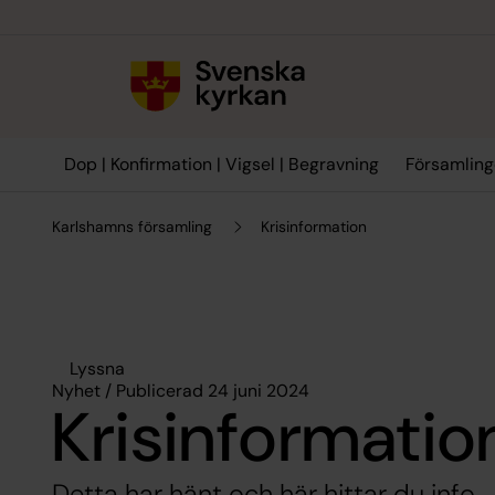
Till innehållet
Till undermeny
Dop | Konfirmation | Vigsel | Begravning
Församling
Karlshamns församling
Krisinformation
Lyssna
Nyhet / Publicerad 24 juni 2024
Krisinformatio
Detta har hänt och här hittar du info