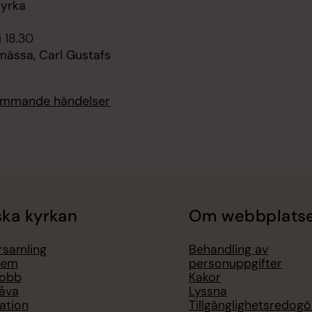
kyrka
i 18.30
mässa, Carl Gustafs
kommande händelser
ka kyrkan
Om webbplats
örsamling
Behandling av
lem
personuppgifter
jobb
Kakor
åva
Lyssna
ation
Tillgänglighetsredogö