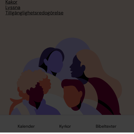
Kakor
Lyssna
Tillgänglighetsredogörelse
Kalender
Kyrkor
Bibeltexter