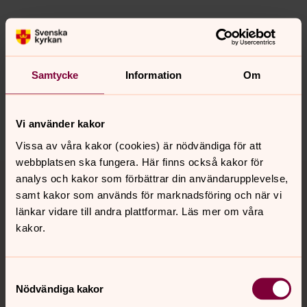
Synpunkter eller frågor på sidans
innehåll?
Samtycke
Information
Om
karlshamn.forsamling@svenskakyrkan.se
Dela
Vi använder kakor
Vissa av våra kakor (cookies) är nödvändiga för att
webbplatsen ska fungera. Här finns också kakor för
Tillbaka till toppen
Tillbaka till innehållet
analys och kakor som förbättrar din användarupplevelse,
samt kakor som används för marknadsföring och när vi
länkar vidare till andra plattformar. Läs mer om våra
kakor.
Kontakt
Samtyckesval
Kalender
Nödvändiga kakor