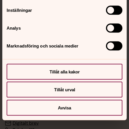
Inställningar
Hitta snabbt
Analys
Sociala kanaler
Marknadsföring och sociala medier
Tillåt alla kakor
Jourhavande präst
Tillåt urval
Akut samtals- och krisstöd. Prata eller chatta anonymt
med en präst på kvällar och nätter.
Avvisa
Chatt
Digitalt brev