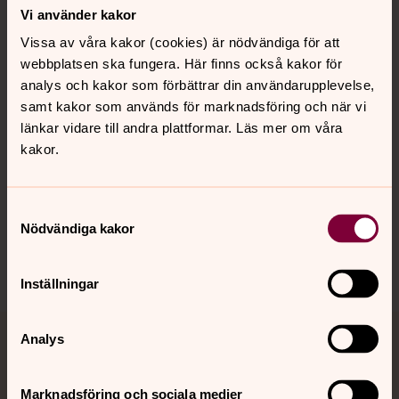
Kontakt
Vi använder kakor
Vissa av våra kakor (cookies) är nödvändiga för att
webbplatsen ska fungera. Här finns också kakor för
Kalender
analys och kakor som förbättrar din användarupplevelse,
samt kakor som används för marknadsföring och när vi
länkar vidare till andra plattformar. Läs mer om våra
Hitta snabbt
kakor.
Sociala kanaler
Samtyckesval
Nödvändiga kakor
Inställningar
Analys
Jourhavande präst
Akut samtals- och krisstöd. Prata eller chatta anonymt
Marknadsföring och sociala medier