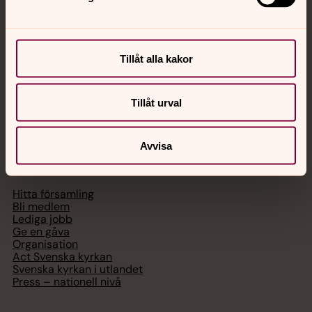
med en präst på kvällar och nätter.
Chatt
Tillåt alla kakor
Digitalt brev
Telefon 112
Tillåt urval
Avvisa
Svenska kyrkan
Hitta församling
Bli medlem
Lediga jobb
Ge en gåva
Organisation
Act Svenska kyrkan
Svenska kyrkan i utlandet
Press – nationell nivå