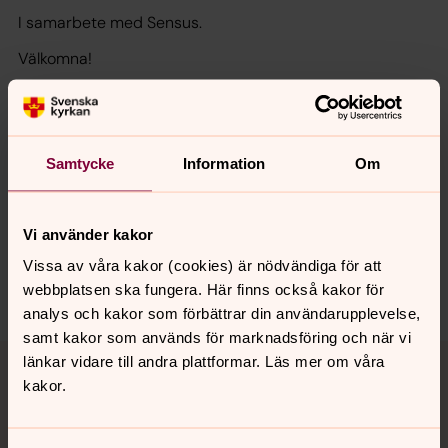
I samarbete med Sensus.
Välkomna!
Samtycke
Information
Om
Synpunkter eller frågor på sidans
innehåll?
Vi använder kakor
karlshamn.forsamling@svenskakyrkan.se
Vissa av våra kakor (cookies) är nödvändiga för att
Dela
webbplatsen ska fungera. Här finns också kakor för
analys och kakor som förbättrar din användarupplevelse,
samt kakor som används för marknadsföring och när vi
Tillbaka till toppen
Tillbaka till innehållet
länkar vidare till andra plattformar. Läs mer om våra
kakor.