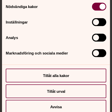
Kontakt
Samtyckesval
Nödvändiga kakor
Kalender
Inställningar
Hitta snabbt
Analys
Marknadsföring och sociala medier
Sociala kanaler
Tillåt alla kakor
Tillåt urval
Jourhavande präst
Akut samtals- och krisstöd. Prata eller chatta anonymt
Avvisa