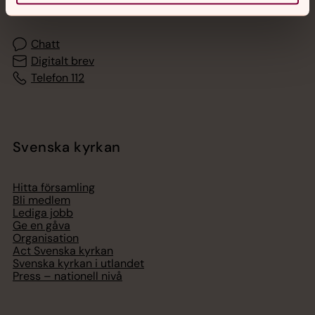
med en präst på kvällar och nätter.
Chatt
Digitalt brev
Telefon 112
Svenska kyrkan
Hitta församling
Bli medlem
Lediga jobb
Ge en gåva
Organisation
Act Svenska kyrkan
Svenska kyrkan i utlandet
Press – nationell nivå