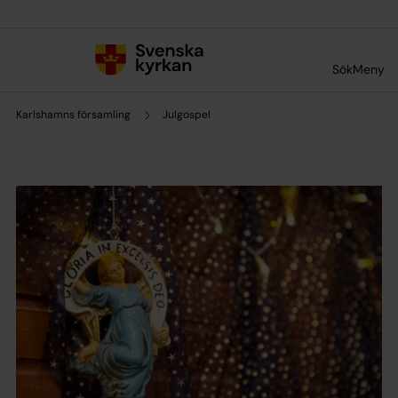
Till innehållet
Till undermeny
Sök
Meny
Karlshamns församling
Julgospel