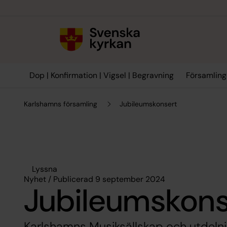
Till innehållet
Till undermeny
Dop | Konfirmation | Vigsel | Begravning
Församling
Karlshamns församling
Jubileumskonsert
Lyssna
Nyhet / Publicerad 9 september 2024
Jubileumskons
Karlshamns Musiksällskap och utdelni