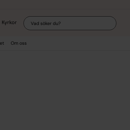
Sök
Kyrkor
et
Om oss