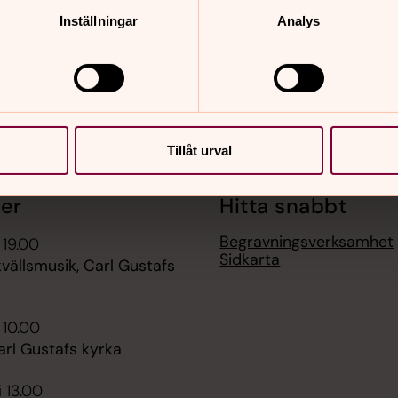
Inställningar
Analys
Tillåt urval
er
Hitta snabbt
Begravningsverksamhet
 19.00
Sidkarta
ällsmusik, Carl Gustafs
 10.00
arl Gustafs kyrka
i 13.00