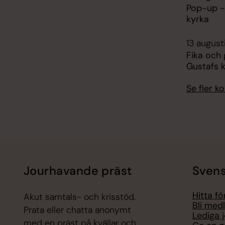
Pop-up -
kyrka
13 august
Fika och
Gustafs 
Se fler 
Jourhavande präst
Svens
Hitta f
Akut samtals- och krisstöd.
Bli med
Prata eller chatta anonymt
Lediga 
med en präst på kvällar och