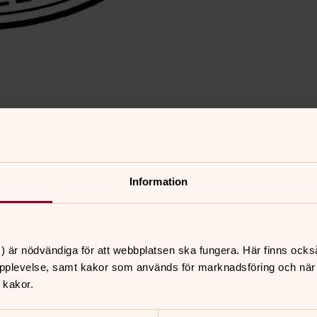
 från Kjell Åkessons minnesfond.
Information
) är nödvändiga för att webbplatsen ska fungera. Här finns ocks
pplevelse, samt kakor som används för marknadsföring och när vi
 kakor.
nnehåll?