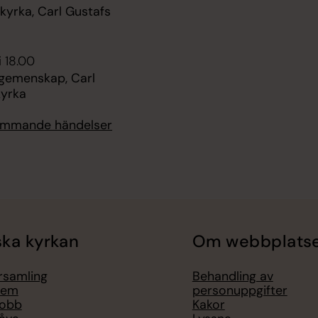
kyrka, Carl Gustafs
i 18.00
 gemenskap, Carl
kyrka
kommande händelser
ka kyrkan
Om webbplats
örsamling
Behandling av
lem
personuppgifter
jobb
Kakor