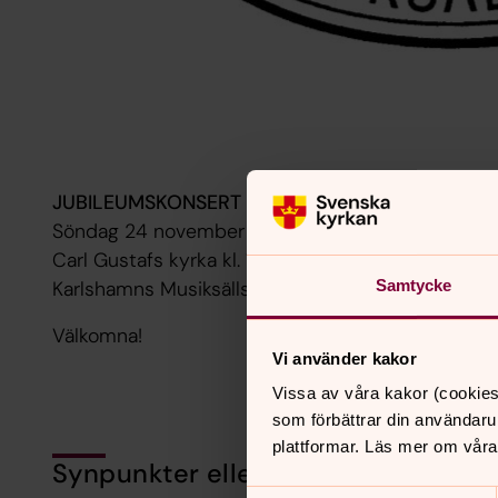
JUBILEUMSKONSERT
Söndag 24 november
Carl Gustafs kyrka kl. 17.00
Karlshamns Musiksällskap, utdelning av stipendier
Samtycke
Välkomna!
Vi använder kakor
Vissa av våra kakor (cookies
som förbättrar din användaru
plattformar. Läs mer om våra
Synpunkter eller frågor på sidans i