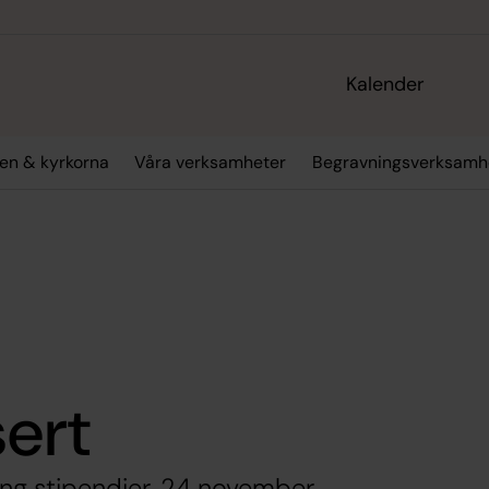
Kalender
en & kyrkorna
Våra verksamheter
Begravningsverksamh
ert
ng stipendier, 24 november