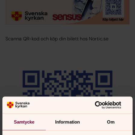
Scanna QR-kod och köp din bilett hos Nortic.se
Samtycke
Information
Om