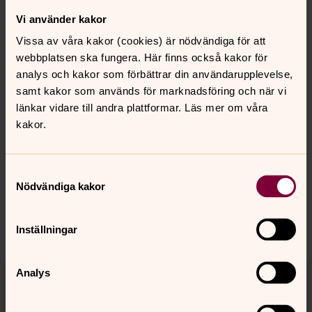
Vi använder kakor
Vissa av våra kakor (cookies) är nödvändiga för att
webbplatsen ska fungera. Här finns också kakor för
analys och kakor som förbättrar din användarupplevelse,
samt kakor som används för marknadsföring och när vi
länkar vidare till andra plattformar. Läs mer om våra
kakor.
Synpunkter eller frågor på sidans
Samtyckesval
innehåll?
Nödvändiga kakor
karlshamn.forsamling@svenskakyrkan.se
Dela
Inställningar
Tillbaka till toppen
Tillbaka till innehållet
Analys