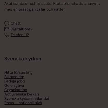
Akut samtals- och krisstöd. Prata eller chatta anonymt
med en präst på kvällar och nätter.
Chatt
Digitalt brev
Telefon 112
Svenska kyrkan
Hitta församling
Bli medlem
Lediga jobb
Ge en gåva
Organisation
Act Svenska kyrkan
Svenska kyrkan i utlandet
Press – nationell nivå