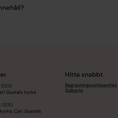
nnehåll?
er
Hitta snabbt
Begravningsverksamhet
 10.00
Sidkarta
arl Gustafs kyrka
i 13.00
kyrka, Carl Gustafs