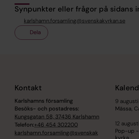
Synpunkter eller frågor på sidans i
karlshamn.forsamling@svenskakyrkan.se
Dela
Tillbaka till toppen
Tillbaka till innehållet
Kontakt
Kalend
Karlshamns församling
9 augusti
Besöks- och postadress:
Mässa, C
Kungsgatan 58, 37436 Karlshamn
12 august
Telefon:
+46 454 302200
Pop-up -
karlshamn.forsamling@svenskak
kyrka