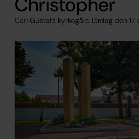
Christopher
Carl Gustafs kyrkogård lördag den 17 o