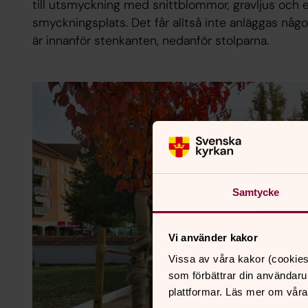
till utsmyckning med snittblommor, gravljus och 
smyckningsplats. Det får alltså inte anläggas nå
är innanför stenkanten, nedanför stolparna.
Samtycke
Vi använder kakor
Vissa av våra kakor (cookies
som förbättrar din användaru
plattformar. Läs mer om våra