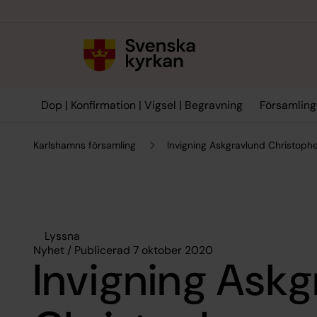
Till innehållet
Till undermeny
Dop | Konfirmation | Vigsel | Begravning
Församling
Karlshamns församling
Invigning Askgravlund Christoph
Lyssna
Nyhet / Publicerad 7 oktober 2020
Invigning Askg