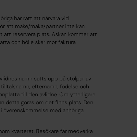
riga har rätt att närvara vid
gör att make/maka/partner inte kan
gt att reservera plats. Askan kommer att
latta och hölje sker mot faktura
vlidnes namn sätts upp på stolpar av
 tilltalsnamn, efternamn, födelse och
nplatta till den avlidne. Om ytterligare
n detta göras om det finns plats. Den
s i överenskommelse med anhöriga.
 inom kvarteret. Besökare får medverka