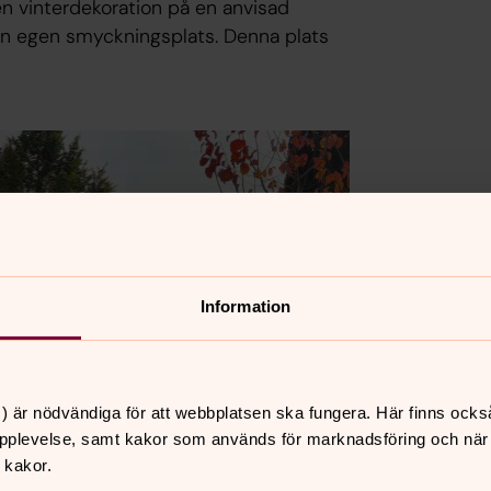
en vinterdekoration på en anvisad
gon egen smyckningsplats. Denna plats
Information
) är nödvändiga för att webbplatsen ska fungera. Här finns ocks
pplevelse, samt kakor som används för marknadsföring och när vi
 kakor.