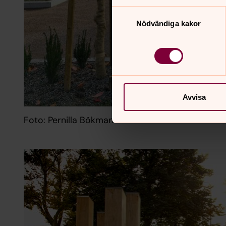
Samtyckesval
Nödvändiga kakor
Avvisa
Foto: Pernilla Bökman