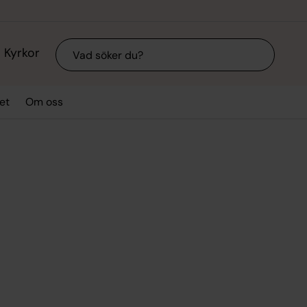
Sök
Kyrkor
et
Om oss