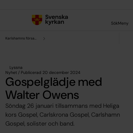
Till innehållet
Till undermeny
Sök
Meny
Karlshamns församling
Lyssna
Nyhet / Publicerad 20 december 2024
Gospelglädje med
Walter Owens
Söndag 26 januari tillsammans med Heliga
kors Gospel, Carlskrona Gospel, Carlshamn
Gospel, solister och band.