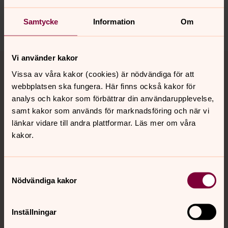
karlshamn.forsamling@svenskakyrkan.se
Samtycke
Information
Om
Dela
Tillbaka till toppen
Tillbaka till innehållet
Vi använder kakor
Vissa av våra kakor (cookies) är nödvändiga för att
webbplatsen ska fungera. Här finns också kakor för
analys och kakor som förbättrar din användarupplevelse,
Kontakt
samt kakor som används för marknadsföring och när vi
länkar vidare till andra plattformar. Läs mer om våra
kakor.
Kalender
Samtyckesval
Nödvändiga kakor
Hitta snabbt
Inställningar
Sociala kanaler