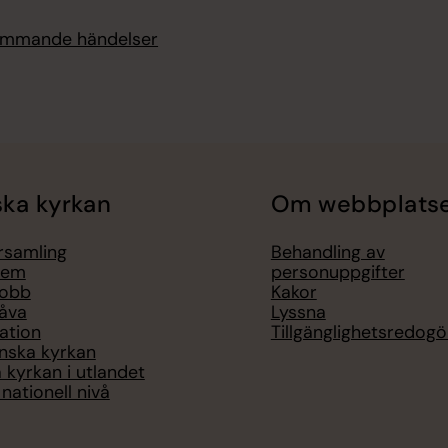
kommande händelser
ka kyrkan
Om webbplats
örsamling
Behandling av
lem
personuppgifter
jobb
Kakor
åva
Lyssna
ation
Tillgänglighetsredogö
nska kyrkan
 kyrkan i utlandet
nationell nivå