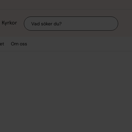
Sök
Kyrkor
et
Om oss