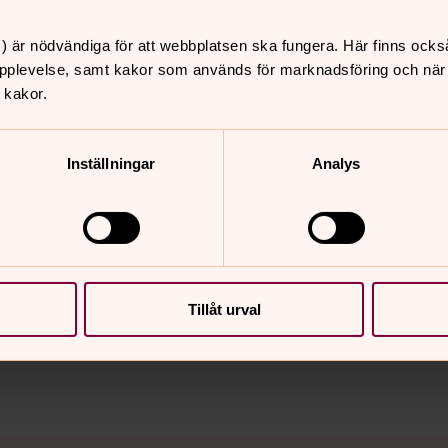
) är nödvändiga för att webbplatsen ska fungera. Här finns ocks
r friluftsgudstjänst och återöppning av
pplevelse, samt kakor som används för marknadsföring och när vi
 kakor.
Inställningar
Analys
nnehåll?
Tillåt urval