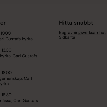
er
Hitta snabbt
Begravningsverksamhet
 10.00
Sidkarta
arl Gustafs kyrka
i 13.00
kyrka, Carl Gustafs
i 18.00
 gemenskap, Carl
kyrka
i 18.30
mässa, Carl Gustafs