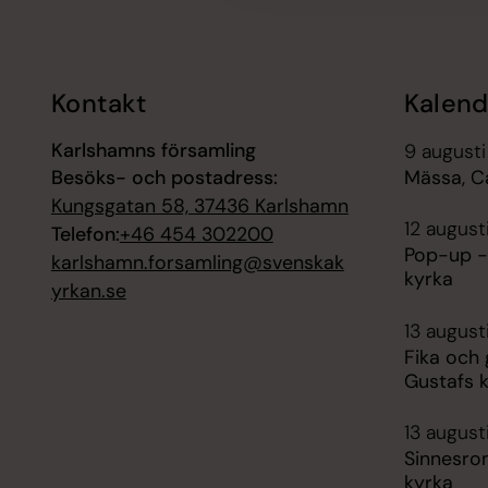
Kontakt
Kalend
Karlshamns församling
9 augusti
Besöks- och postadress:
Mässa, C
Kungsgatan 58, 37436 Karlshamn
12 august
Telefon:
+46 454 302200
Pop-up -
karlshamn.forsamling@svenskak
kyrka
yrkan.se
13 august
Fika och
Gustafs 
13 august
Sinnesro
kyrka