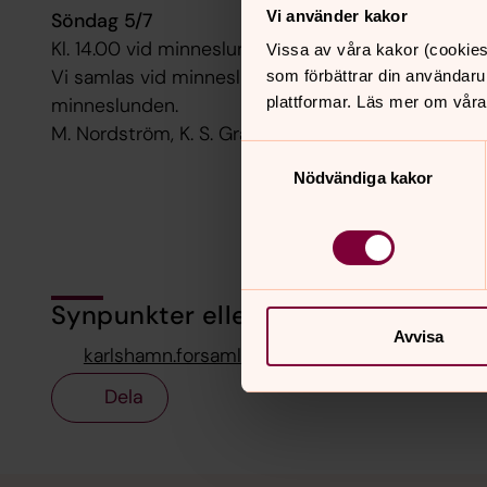
Vi använder kakor
Söndag 5/7
Kl. 14.00 vid minneslunden Hällaryd
Vissa av våra kakor (cookies
Vi samlas vid minneslunden vid Hällaryds kyrka fö
som förbättrar din användaru
plattformar. Läs mer om våra
minneslunden.
M. Nordström, K. S. Granlöf
Samtyckesval
Nödvändiga kakor
Synpunkter eller frågor på sidans i
Avvisa
karlshamn.forsamling@svenskakyrkan.se
Dela
Tillbaka till toppen
Tillbaka till innehållet