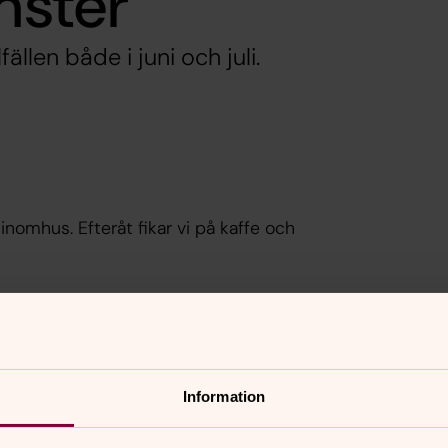
nster
lfällen både i juni och juli.
inomhus. Efteråt fikar vi på kaffe och
 firar vi gudstjänst i Carl Gustafs kyrka.
itarr. Medtag fikakorg.
Information