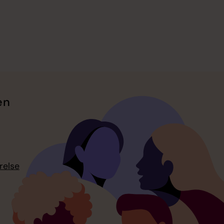
en
relse