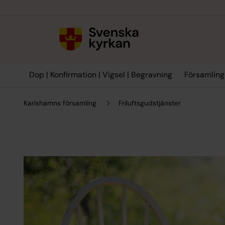
Till innehållet
Till undermeny
Dop | Konfirmation | Vigsel | Begravning
Församling
Karlshamns församling
Friluftsgudstjänster