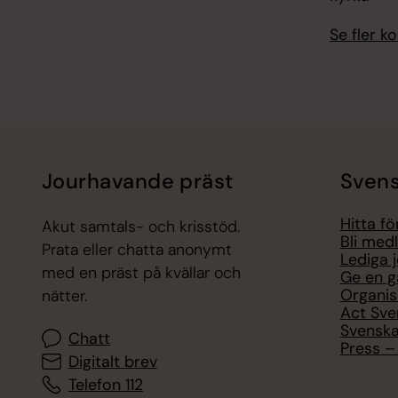
Se fler 
Jourhavande präst
Svens
Hitta f
Akut samtals- och krisstöd.
Bli med
Prata eller chatta anonymt
Lediga 
med en präst på kvällar och
Ge en g
Organis
nätter.
Act Sve
Svenska
Chatt
Press – 
Digitalt brev
Telefon 112