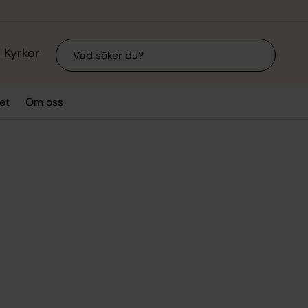
Sök
Kyrkor
et
Om oss