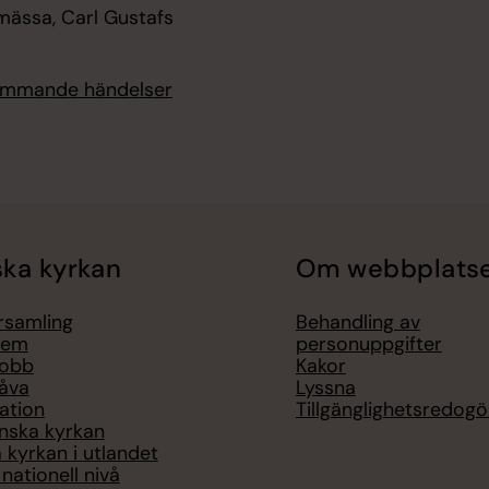
mässa, Carl Gustafs
kommande händelser
ka kyrkan
Om webbplats
örsamling
Behandling av
lem
personuppgifter
jobb
Kakor
åva
Lyssna
ation
Tillgänglighetsredogö
nska kyrkan
 kyrkan i utlandet
nationell nivå