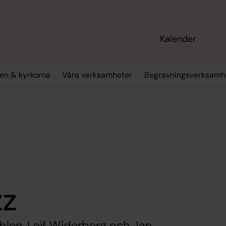
Kalender
en & kyrkorna
Våra verksamheter
Begravningsverksamh
zz
len, Leif Widerberg och Jan