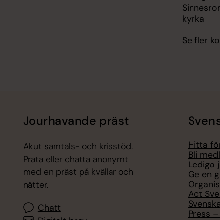
Sinnesro
kyrka
Se fler 
Jourhavande präst
Svens
Hitta f
Akut samtals- och krisstöd.
Bli med
Prata eller chatta anonymt
Lediga 
med en präst på kvällar och
Ge en g
Organis
nätter.
Act Sve
Svenska
Chatt
Press – 