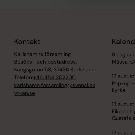
Tillbaka till toppen
Tillbaka till innehållet
Kontakt
Kalend
Karlshamns församling
9 augusti
Besöks- och postadress:
Mässa, C
Kungsgatan 58, 37436 Karlshamn
12 august
Telefon:
+46 454 302200
Pop-up -
karlshamn.forsamling@svenskak
kyrka
yrkan.se
13 august
Fika och
Gustafs 
13 august