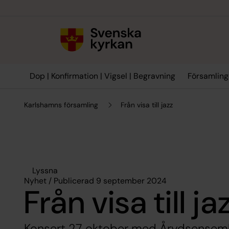
Till innehållet
Till undermeny
Dop | Konfirmation | Vigsel | Begravning
Församling
Karlshamns församling
Från visa till jazz
Lyssna
Nyhet / Publicerad 9 september 2024
Från visa till ja
Konsert 27 oktober med Årydsensemb