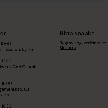
er
Hitta snabbt
Begravningsverksamhet
 10.00
Sidkarta
arl Gustafs kyrka
i 13.00
kyrka, Carl Gustafs
i 18.00
 gemenskap, Carl
kyrka
i 18.30