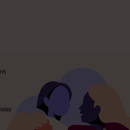
en
relse