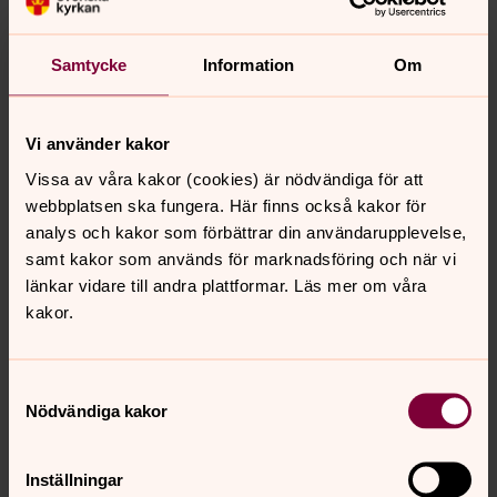
Gudstjänst 14 februari
Samtycke
Information
Om
Gudstjänst 21 februari
Gudstjänst 28 februari
Vi använder kakor
Gudstjänst 7 mars
Vissa av våra kakor (cookies) är nödvändiga för att
Guddstjänst 14 mars
webbplatsen ska fungera. Här finns också kakor för
Gudstjänst 21 mars
analys och kakor som förbättrar din användarupplevelse,
samt kakor som används för marknadsföring och när vi
Gudstjänst 28 mars
länkar vidare till andra plattformar. Läs mer om våra
Gudstjänst 2 april, Långfredagen
kakor.
Gudstjänst 4 april, Påskdagen
Gudstjänst 5 april, Annandag påsk
Samtyckesval
Nödvändiga kakor
Gudstjänst 11 april
Gudstjänst 18 april
Inställningar