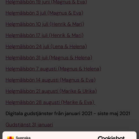
Helgmålsbön 19 juni (Magnus & Eva)
Helgmålsbön 3 juli (Magnus & Eva)
Helgmålsbön 10 juli (Henrik & Mari)
Helgmålsbön 17 juli (Henrik & Mari)
Helgmålsbön 24 juli (Lena & Helena)
Helgmålsbön 31 juli (Magnus & Helena)
Helgmålsbön 7 augusti (Magnus & Helena)
Helgmålsbön 14 augusti (Magnus & Eva)
Helgmålsbön 21 augusti (Marike & Ulrika)
Helgmålsbön 28 augusti (Marike & Eva)
Digitala gudstjänster från januari 2021 - siste maj 2021
Gudstjänst 31 januari
Gudstjänst 7 februari