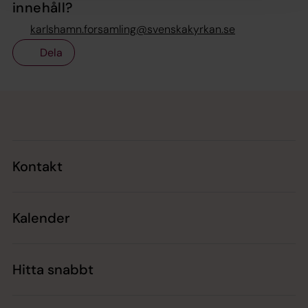
innehåll?
karlshamn.forsamling@svenskakyrkan.se
Dela
Tillbaka till toppen
Tillbaka till innehållet
Kontakt
Kalender
Hitta snabbt