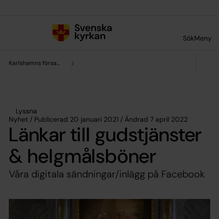
Till innehållet
Till undermeny
Sök
Meny
Karlshamns församling
Lyssna
Nyhet / Publicerad 20 januari 2021 / Ändrad 7 april 2022
Länkar till gudstjänster
& helgmålsböner
Våra digitala sändningar/inlägg på Facebook