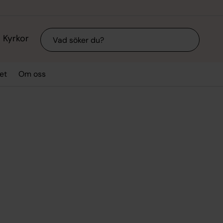
Sök
Kyrkor
et
Om oss