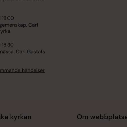
i 18.00
 gemenskap, Carl
kyrka
i 18.30
mässa, Carl Gustafs
kommande händelser
ka kyrkan
Om webbplats