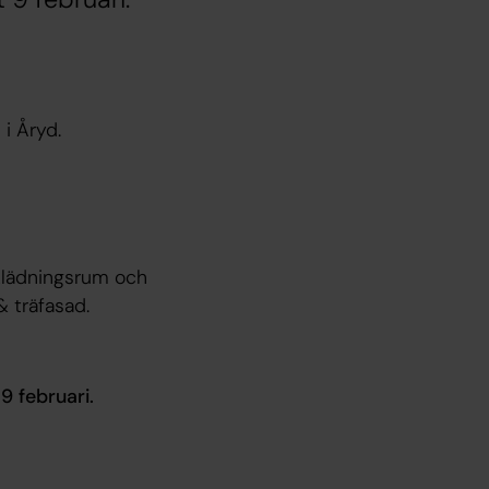
i Åryd.
klädningsrum och
& träfasad.
9 februari.