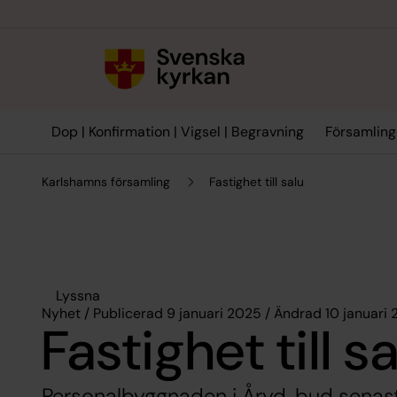
Till innehållet
Till undermeny
Dop | Konfirmation | Vigsel | Begravning
Församling
Karlshamns församling
Fastighet till salu
Lyssna
Nyhet / Publicerad 9 januari 2025 / Ändrad 10 januari
Fastighet till s
Personalbyggnaden i Åryd, bud senast 