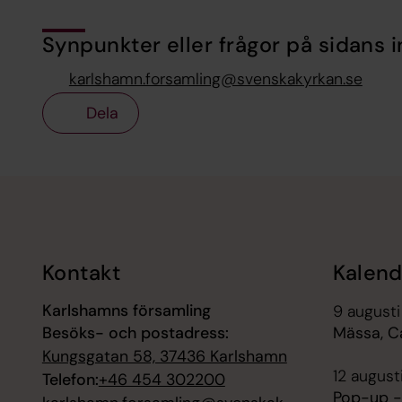
Synpunkter eller frågor på sidans i
karlshamn.forsamling@svenskakyrkan.se
Dela
Tillbaka till toppen
Tillbaka till innehållet
Kontakt
Kalend
Karlshamns församling
9 augusti
Besöks- och postadress:
Mässa, C
Kungsgatan 58, 37436 Karlshamn
12 august
Telefon:
+46 454 302200
Pop-up -