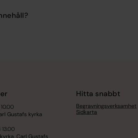
nnehåll?
er
Hitta snabbt
Begravningsverksamhet
 10.00
Sidkarta
arl Gustafs kyrka
i 13.00
kyrka, Carl Gustafs