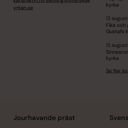
karlshamn.forsamling@svenskak
kyrka
yrkan.se
13 august
Fika och
Gustafs 
13 august
Sinnesro
kyrka
Se fler 
Jourhavande präst
Svens