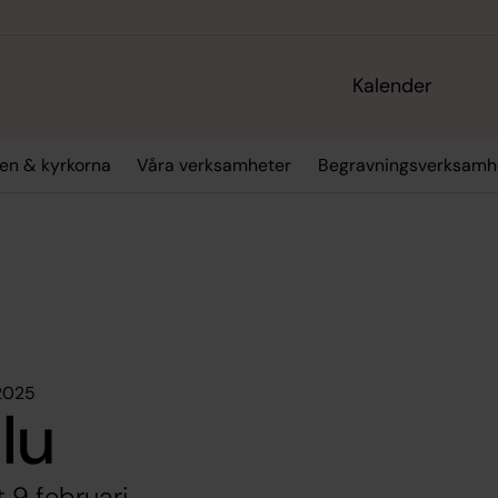
Kalender
en & kyrkorna
Våra verksamheter
Begravningsverksamh
 2025
alu
9 februari.