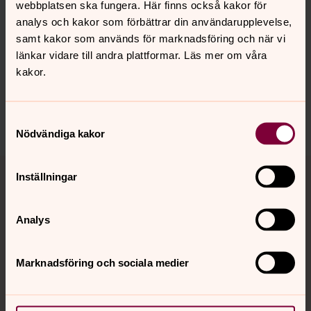
webbplatsen ska fungera. Här finns också kakor för
analys och kakor som förbättrar din användarupplevelse,
samt kakor som används för marknadsföring och när vi
Synpunkter eller frågor på sidans
länkar vidare till andra plattformar. Läs mer om våra
innehåll?
kakor.
karlshamn.forsamling@svenskakyrkan.se
Dela
Samtyckesval
Nödvändiga kakor
Tillbaka till toppen
Tillbaka till innehållet
Inställningar
Analys
Kontakt
Marknadsföring och sociala medier
Kalender