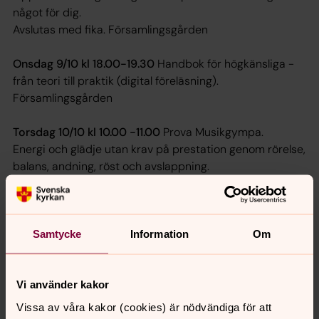
något för dig.
Avslutas med fika. Församlingsgården
Onsdag 9/10 kl 18.00-19.30
Handbok för högkänsliga -
från teori till praktik (digital föreläsning).
Församlingsgården
Torsdag 10/10 kl 10.00 -11.00
Prova Musikgympa.
Energi och glädje utan krav på prestation genom rörelse,
balans, andning, röst och avslappning.
Församlingsgården.
Lördag 12/10 kl 09.30 - 14.00
Friluftsdag vid Nytorpet.
Kl 10.00
Pilgrimsvandring, föranmälan till diakon:
Samtycke
Information
Om
helene.teglund@svenskakyrkan.se, 0454-302206.
Länk till Blekinge för hälsa
Vi använder kakor
Vissa av våra kakor (cookies) är nödvändiga för att