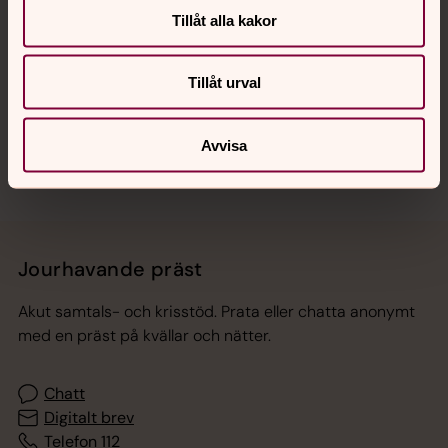
Tillåt alla kakor
Hitta snabbt
Tillåt urval
Sociala kanaler
Avvisa
Jourhavande präst
Akut samtals- och krisstöd. Prata eller chatta anonymt
med en präst på kvällar och nätter.
Chatt
Digitalt brev
Telefon 112