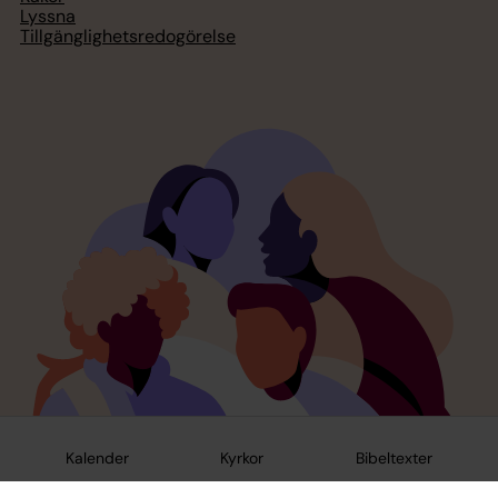
Lyssna
Tillgänglighetsredogörelse
Kalender
Kyrkor
Bibeltexter