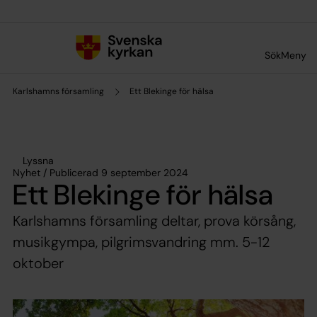
Till innehållet
Till undermeny
Sök
Meny
Karlshamns församling
Ett Blekinge för hälsa
Lyssna
Nyhet / Publicerad 9 september 2024
Ett Blekinge för hälsa
Karlshamns församling deltar, prova körsång,
musikgympa, pilgrimsvandring mm. 5-12
oktober