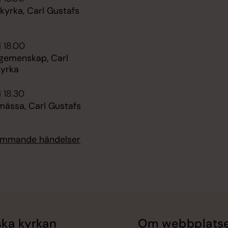
kyrka, Carl Gustafs
i 18.00
 gemenskap, Carl
kyrka
i 18.30
mässa, Carl Gustafs
kommande händelser
ka kyrkan
Om webbplats