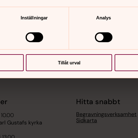
Inställningar
Analys
nnehåll?
Tillåt urval
er
Hitta snabbt
Begravningsverksamhet
 10.00
Sidkarta
arl Gustafs kyrka
i 13.00