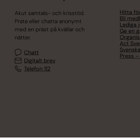
Hitta f
Akut samtals- och krisstöd.
Bli med
Prata eller chatta anonymt
Lediga 
med en präst på kvällar och
Ge en g
Organis
nätter.
Act Sve
Svenska
Chatt
Press – 
Digitalt brev
Telefon 112