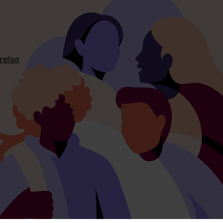
relse