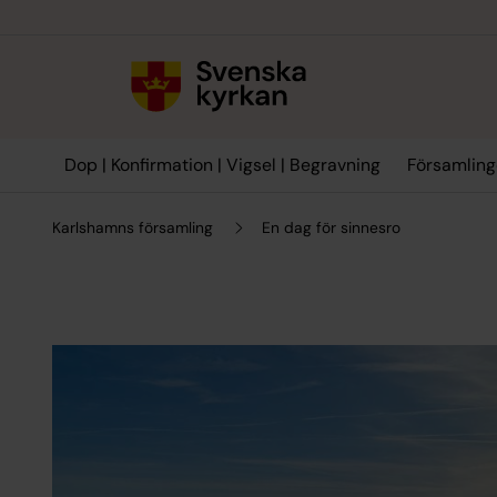
Till innehållet
Till undermeny
Dop | Konfirmation | Vigsel | Begravning
Församling
Karlshamns församling
En dag för sinnesro