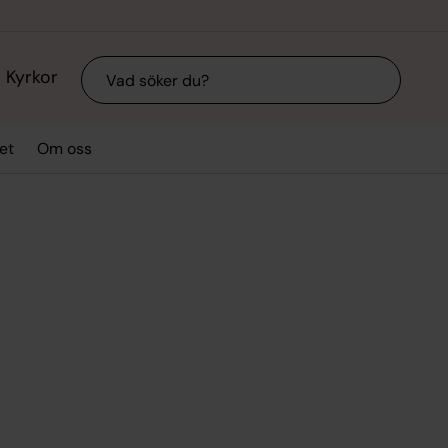
Sök
Kyrkor
et
Om oss