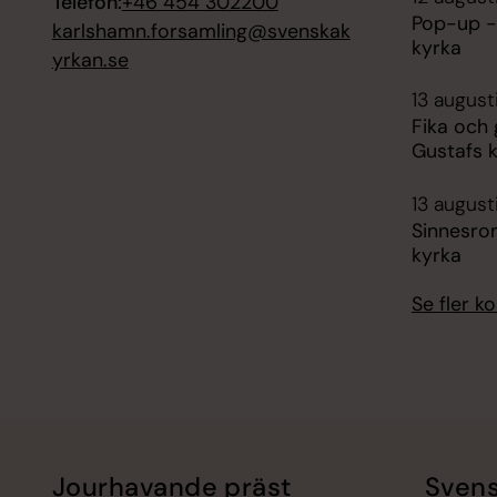
Telefon:
+46 454 302200
Pop-up -
karlshamn.forsamling@svenskak
kyrka
yrkan.se
13 august
Fika och
Gustafs 
13 august
Sinnesro
kyrka
Se fler 
Jourhavande präst
Svens