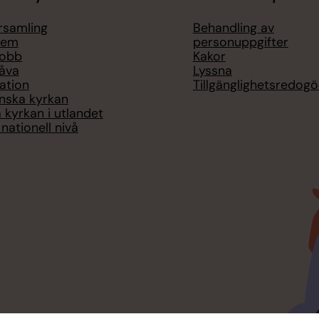
örsamling
Behandling av
lem
personuppgifter
jobb
Kakor
åva
Lyssna
ation
Tillgänglighetsredogö
nska kyrkan
 kyrkan i utlandet
nationell nivå