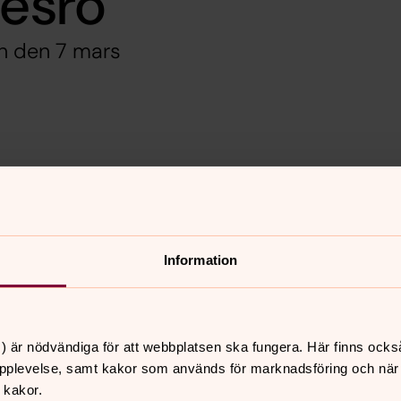
nesro
en den 7 mars
m rörelse, meditation, samtal och
dspris. Detta betalas kontant eller via
Information
4-30 22 00, senast 2 mars.
) är nödvändiga för att webbplatsen ska fungera. Här finns ocks
pplevelse, samt kakor som används för marknadsföring och när vi
 kakor.