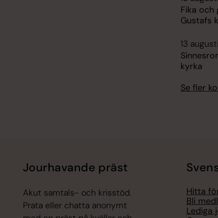
Fika och
Gustafs 
13 august
Sinnesro
kyrka
Se fler 
Jourhavande präst
Svens
Hitta f
Akut samtals- och krisstöd.
Bli med
Prata eller chatta anonymt
Lediga 
med en präst på kvällar och