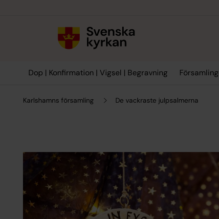
Till innehållet
Till undermeny
Dop | Konfirmation | Vigsel | Begravning
Församling
Karlshamns församling
De vackraste julpsalmerna