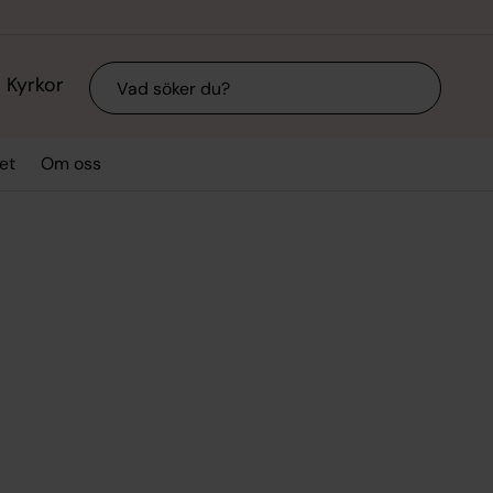
Sök
Kyrkor
et
Om oss