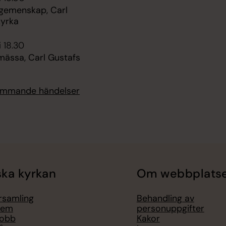
 gemenskap, Carl
kyrka
i 18.30
mässa, Carl Gustafs
kommande händelser
ka kyrkan
Om webbplats
örsamling
Behandling av
lem
personuppgifter
jobb
Kakor