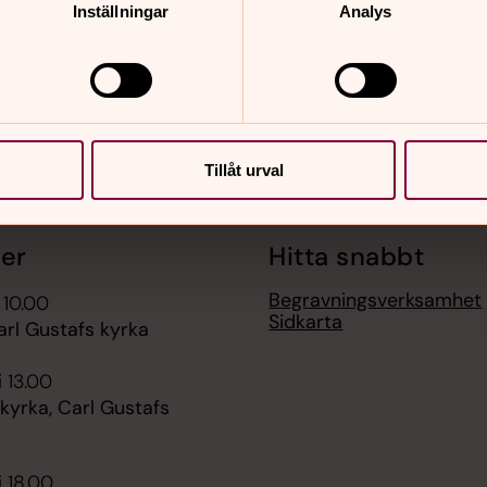
Inställningar
Analys
Tillåt urval
er
Hitta snabbt
Begravningsverksamhet
 10.00
Sidkarta
arl Gustafs kyrka
i 13.00
kyrka, Carl Gustafs
i 18.00