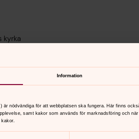
s kyrka
Information
allra vackraste julpsalmerna under
) är nödvändiga för att webbplatsen ska fungera. Här finns ocks
pplevelse, samt kakor som används för marknadsföring och när vi
 kakor.
nnehåll?