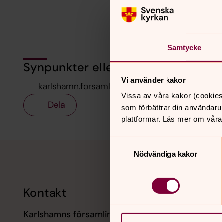
Samtycke
Synpunkter eller frågor på sidans i
Vi använder kakor
karlshamn.forsamling@svenskakyrkan.se
Vissa av våra kakor (cookies
Dela
som förbättrar din användaru
plattformar. Läs mer om våra
Samtyckesval
Tillbaka till toppen
Tillbaka till innehållet
Nödvändiga kakor
Kontakt
Kalend
Karlshamns församling
9 augusti