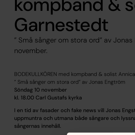
kompband & so
Garnestedt
” Små sånger om stora ord” av Jonas
november.
BODEKULLKÖREN med kompband & solist Annica
” Små sånger om stora ord” av Jonas Engtröm
Söndag 10 november
kl. 18.00 Carl Gustafs kyrka
I en tid av fasader och fake news vill Jonas E
uppmuntra och utmana både sångare och lyssnare 
sångernas innehåll.