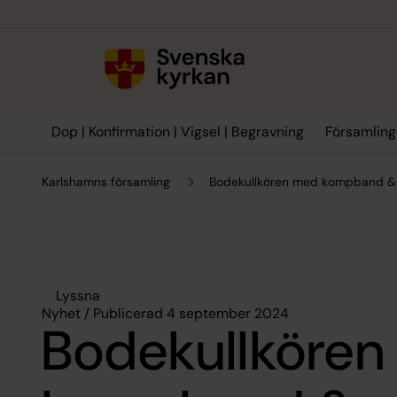
Till innehållet
Till undermeny
Dop | Konfirmation | Vigsel | Begravning
Församling
Karlshamns församling
Bodekullkören med kompband & s
Lyssna
Nyhet / Publicerad 4 september 2024
Bodekullköre