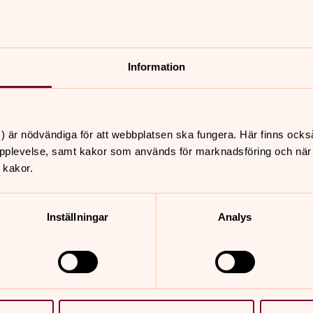
Information
nnehåll?
) är nödvändiga för att webbplatsen ska fungera. Här finns ocks
pplevelse, samt kakor som används för marknadsföring och när vi
 kakor.
Inställningar
Analys
er
Hitta snabbt
Begravningsverksamhet
 10.00