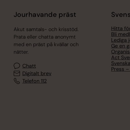
Jourhavande präst
Svens
Hitta f
Akut samtals- och krisstöd.
Bli med
Prata eller chatta anonymt
Lediga 
med en präst på kvällar och
Ge en g
Organis
nätter.
Act Sve
Svenska
Chatt
Press – 
Digitalt brev
Telefon 112