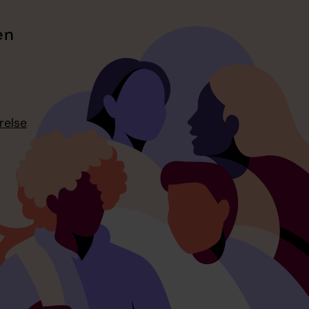
en
relse