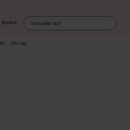
Sök
Kyrkor
et
Om oss