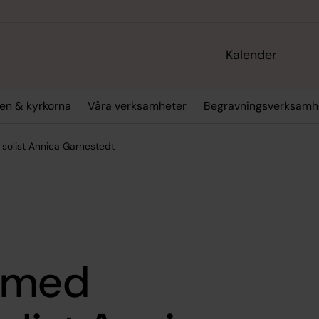
Kalender
en & kyrkorna
Våra verksamheter
Begravningsverksamh
olist Annica Garnestedt
n med