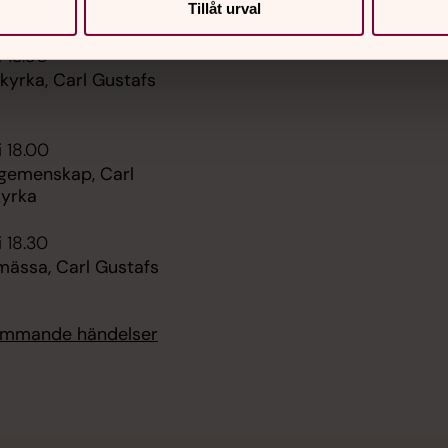
Sidkarta
arl Gustafs kyrka
Tillåt urval
i 13.00
kyrka, Carl Gustafs
i 18.00
 gemenskap, Carl
kyrka
i 18.30
mässa, Carl Gustafs
kommande händelser