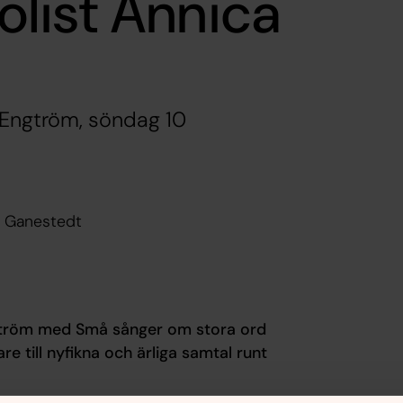
list Annica
 Engtröm, söndag 10
 Ganestedt
ngström med Små sånger om stora ord
till nyfikna och ärliga samtal runt