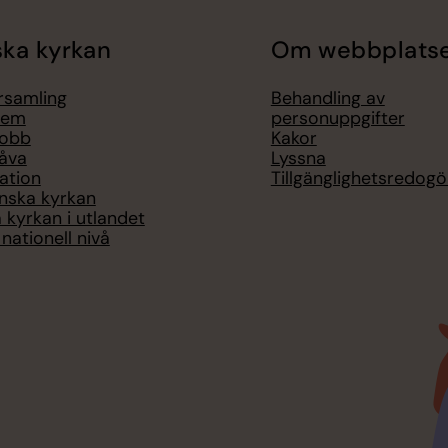
ka kyrkan
Om webbplats
örsamling
Behandling av
lem
personuppgifter
jobb
Kakor
åva
Lyssna
ation
Tillgänglighetsredogö
nska kyrkan
 kyrkan i utlandet
nationell nivå