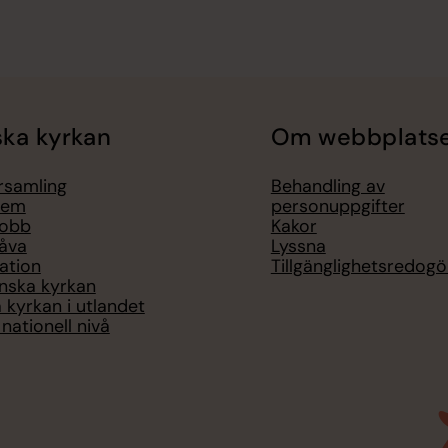
ka kyrkan
Om webbplats
örsamling
Behandling av
lem
personuppgifter
jobb
Kakor
åva
Lyssna
ation
Tillgänglighetsredogö
nska kyrkan
 kyrkan i utlandet
nationell nivå