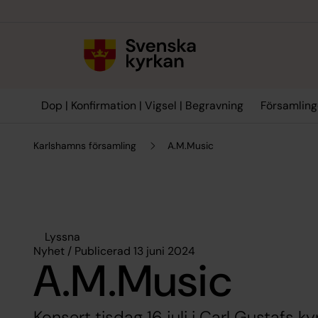
Till innehållet
Till undermeny
Dop | Konfirmation | Vigsel | Begravning
Församling
Karlshamns församling
A.M.Music
Lyssna
Nyhet / Publicerad 13 juni 2024
A.M.Music
Konsert tisdag 16 juli i Carl Gustafs ky