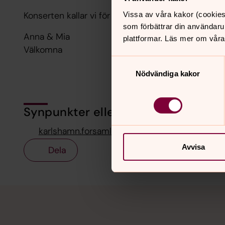
Konserten kallar vi för "It just gonna be alright" 
Vissa av våra kakor (cookies
som förbättrar din användaru
Anna & Mia
plattformar. Läs mer om våra
Välkomna
Samtyckesval
Nödvändiga kakor
Synpunkter eller frågor på sidans i
karlshamn.forsamling@svenskakyrkan.se
Avvisa
Dela
Tillbaka till toppen
Tillbaka till innehållet