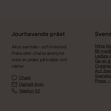
Jourhavande präst
Svens
Hitta f
Akut samtals- och krisstöd.
Bli med
Prata eller chatta anonymt
Lediga 
med en präst på kvällar och
Ge en g
Organis
nätter.
Act Sve
Svenska
Chatt
Press – 
Digitalt brev
Telefon 112