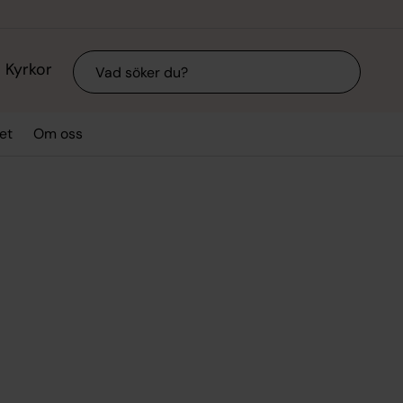
Sök
Kyrkor
et
Om oss