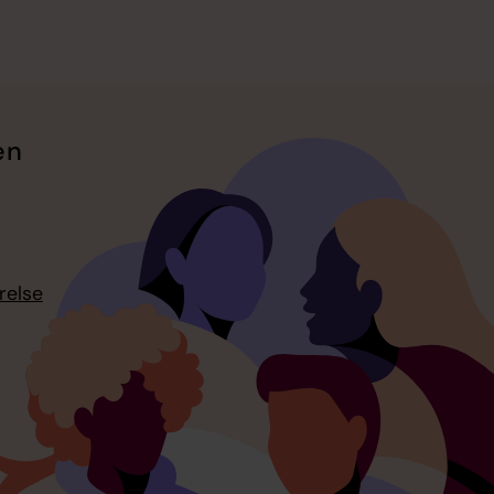
en
relse