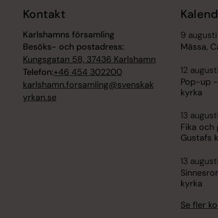
Kontakt
Kalend
Karlshamns församling
9 augusti
Besöks- och postadress:
Mässa, C
Kungsgatan 58, 37436 Karlshamn
12 august
Telefon:
+46 454 302200
Pop-up -
karlshamn.forsamling@svenskak
kyrka
yrkan.se
13 august
Fika och
Gustafs 
13 august
Sinnesro
kyrka
Se fler 