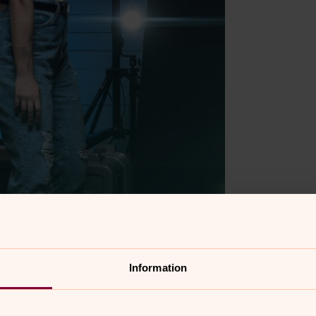
Information
a