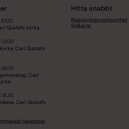
er
Hitta snabbt
Begravningsverksamhet
 10.00
Sidkarta
arl Gustafs kyrka
i 13.00
kyrka, Carl Gustafs
i 18.00
 gemenskap, Carl
kyrka
i 18.30
mässa, Carl Gustafs
kommande händelser