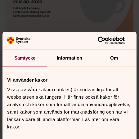
Samtycke
Information
Om
Synpunkter eller frågor på sidans
Vi använder kakor
innehåll?
Vissa av våra kakor (cookies) är nödvändiga för att
karlshamn.forsamling@svenskakyrkan.se
webbplatsen ska fungera. Här finns också kakor för
Dela
analys och kakor som förbättrar din användarupplevelse,
samt kakor som används för marknadsföring och när vi
länkar vidare till andra plattformar. Läs mer om våra
Tillbaka till toppen
Tillbaka till innehållet
kakor.