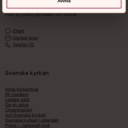
Avvisa
Akut samtals- och krisstöd. Prata eller chatta anonymt
med en präst på kvällar och nätter.
Chatt
Digitalt brev
Telefon 112
Svenska kyrkan
Hitta församling
Bli medlem
Lediga jobb
Ge en gåva
Organisation
Act Svenska kyrkan
Svenska kyrkan i utlandet
Press – nationell nivå