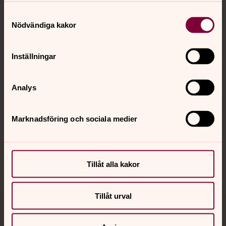
Samtyckesval
Kontakt
Nödvändiga kakor
Inställningar
Kalender
Analys
Hitta snabbt
Marknadsföring och sociala medier
Sociala kanaler
Tillåt alla kakor
Tillåt urval
Jourhavande präst