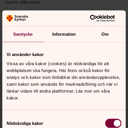
Varmt välkomna!
Synpunkter eller frågor på sidans
Samtycke
Information
Om
innehåll?
karlshamn.forsamling@svenskakyrkan.se
Vi använder kakor
Dela
Vissa av våra kakor (cookies) är nödvändiga för att
webbplatsen ska fungera. Här finns också kakor för
Tillbaka till toppen
Tillbaka till innehållet
analys och kakor som förbättrar din användarupplevelse,
samt kakor som används för marknadsföring och när vi
länkar vidare till andra plattformar. Läs mer om våra
kakor.
Kontakt
Samtyckesval
Nödvändiga kakor
Kalender