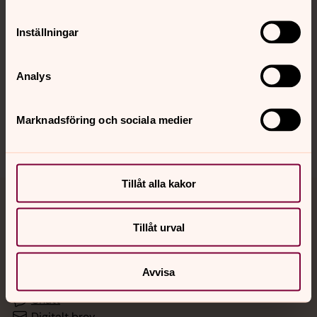
Inställningar
Hitta snabbt
Analys
Sociala kanaler
Marknadsföring och sociala medier
Tillåt alla kakor
Jourhavande präst
Tillåt urval
Akut samtals- och krisstöd. Prata eller chatta anonymt
med en präst på kvällar och nätter.
Avvisa
Chatt
Digitalt brev