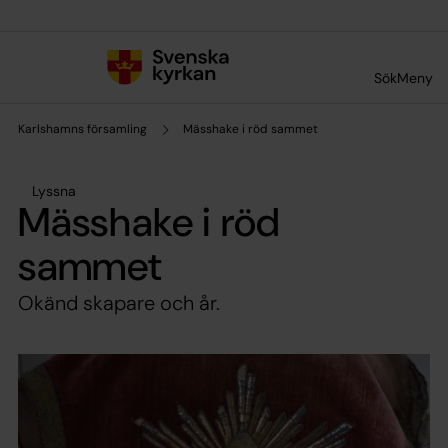
Till innehållet
Till undermeny
Sök
Meny
Karlshamns församling
Mässhake i röd sammet
Lyssna
Mässhake i röd
sammet
Okänd skapare och år.