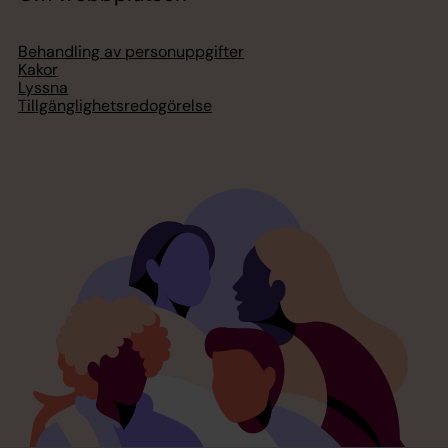
Behandling av personuppgifter
Kakor
Lyssna
Tillgänglighetsredogörelse