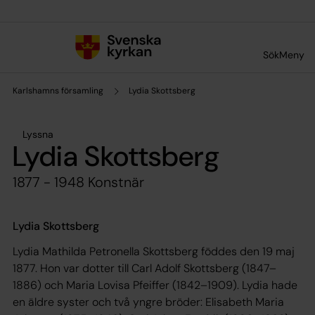
Till innehållet
Till undermeny
Sök
Meny
Karlshamns församling
Lydia Skottsberg
Lyssna
Lydia Skottsberg
1877 - 1948 Konstnär
Lydia Skottsberg
Lydia Mathilda Petronella Skottsberg föddes den 19 maj
1877. Hon var dotter till Carl Adolf Skottsberg (1847–
1886) och Maria Lovisa Pfeiffer (1842–1909). Lydia hade
en äldre syster och två yngre bröder: Elisabeth Maria