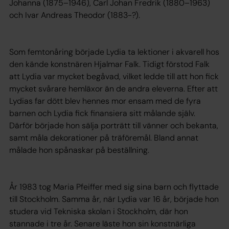
Johanna (1875–1946), Carl Johan Fredrik (1880–1963)
och Ivar Andreas Theodor (1883-?).
Som femtonåring började Lydia ta lektioner i akvarell hos
den kände konstnären Hjalmar Falk. Tidigt förstod Falk
att Lydia var mycket begåvad, vilket ledde till att hon fick
mycket svårare hemläxor än de andra eleverna. Efter att
Lydias far dött blev hennes mor ensam med de fyra
barnen och Lydia fick finansiera sitt målande själv.
Därför började hon sälja porträtt till vänner och bekanta,
samt måla dekorationer på träföremål. Bland annat
målade hon spånaskar på beställning.
År 1983 tog Maria Pfeiffer med sig sina barn och flyttade
till Stockholm. Samma år, när Lydia var 16 år, började hon
studera vid Tekniska skolan i Stockholm, där hon
stannade i tre år. Senare läste hon sin konstnärliga