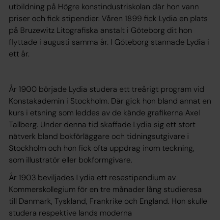
utbildning på Högre konstindustriskolan där hon vann
priser och fick stipendier. Våren 1899 fick Lydia en plats
på Bruzewitz Litografiska anstalt i Göteborg dit hon
flyttade i augusti samma år. I Göteborg stannade Lydia i
ett år.
År 1900 började Lydia studera ett treårigt program vid
Konstakademin i Stockholm. Där gick hon bland annat en
kurs i etsning som leddes av de kände grafikerna Axel
Tallberg. Under denna tid skaffade Lydia sig ett stort
nätverk bland bokförläggare och tidningsutgivare i
Stockholm och hon fick ofta uppdrag inom teckning,
som illustratör eller bokformgivare.
År 1903 beviljades Lydia ett resestipendium av
Kommerskollegium för en tre månader lång studieresa
till Danmark, Tyskland, Frankrike och England. Hon skulle
studera respektive lands moderna