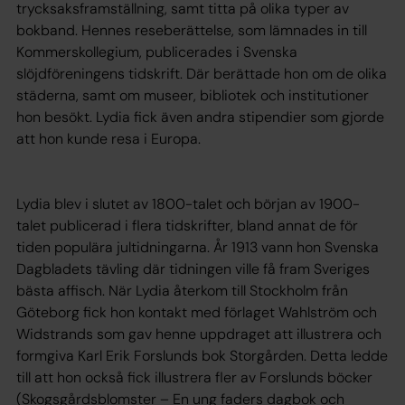
trycksaksframställning, samt titta på olika typer av
bokband. Hennes reseberättelse, som lämnades in till
Kommerskollegium, publicerades i Svenska
slöjdföreningens tidskrift. Där berättade hon om de olika
städerna, samt om museer, bibliotek och institutioner
hon besökt. Lydia fick även andra stipendier som gjorde
att hon kunde resa i Europa.
Lydia blev i slutet av 1800-talet och början av 1900-
talet publicerad i flera tidskrifter, bland annat de för
tiden populära jultidningarna. År 1913 vann hon Svenska
Dagbladets tävling där tidningen ville få fram Sveriges
bästa affisch. När Lydia återkom till Stockholm från
Göteborg fick hon kontakt med förlaget Wahlström och
Widstrands som gav henne uppdraget att illustrera och
formgiva Karl Erik Forslunds bok Storgården. Detta ledde
till att hon också fick illustrera fler av Forslunds böcker
(Skogsgårdsblomster – En ung faders dagbok och