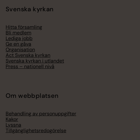
Svenska kyrkan
Hitta församling
Bli medlem
Lediga jobb
Ge en gåva
Organisation
Act Svenska kyrkan
Svenska kyrkan i utlandet
Press – nationell nivå
Om webbplatsen
Behandling av personuppgifter
Kakor
Lyssna
Tillgänglighetsredogörelse