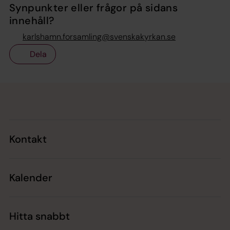
Synpunkter eller frågor på sidans
innehåll?
karlshamn.forsamling@svenskakyrkan.se
Dela
Tillbaka till toppen
Tillbaka till innehållet
Kontakt
Kalender
Hitta snabbt