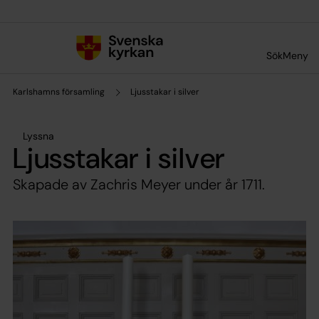
Till innehållet
Till undermeny
Sök
Meny
Karlshamns församling
Ljusstakar i silver
Lyssna
Ljusstakar i silver
Skapade av Zachris Meyer under år 1711.