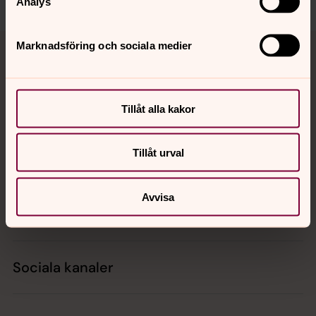
Analys
Tillbaka till toppen
Tillbaka till innehållet
Marknadsföring och sociala medier
Kontakt
Tillåt alla kakor
Tillåt urval
Kalender
Avvisa
Hitta snabbt
Sociala kanaler