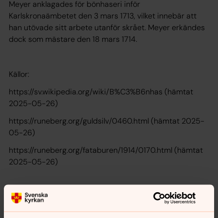
Meyer anklagades för bönhaseri inför
Karlskronaämbetet den 3 mars 1713, vilket innebär att
han utövade sitt arbete utanför skrået. Meyer erkändes
dock som mästare den 18 mars 1714.
Källor:
https://sv.wikipedia.org/wiki/B%C3%B6nhas (hämtat
2025-05-26)
https://runeberg.org/guldsilv/0460.html (hämtat 2025-
05-26)
https://runeberg.org/fataburen/1914/0170.html (hämtat
2025-05-26)