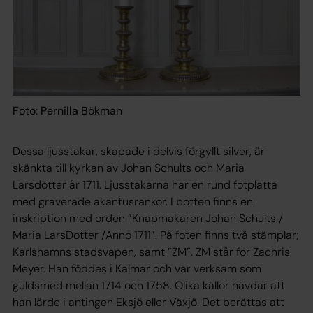
Foto: Pernilla Bökman
Dessa ljusstakar, skapade i delvis förgyllt silver, är
skänkta till kyrkan av Johan Schults och Maria
Larsdotter år 1711. Ljusstakarna har en rund fotplatta
med graverade akantusrankor. I botten finns en
inskription med orden ”Knapmakaren Johan Schults /
Maria LarsDotter /Anno 1711”. På foten finns två stämplar;
Karlshamns stadsvapen, samt ”ZM”. ZM står för Zachris
Meyer. Han föddes i Kalmar och var verksam som
guldsmed mellan 1714 och 1758. Olika källor hävdar att
han lärde i antingen Eksjö eller Växjö. Det berättas att