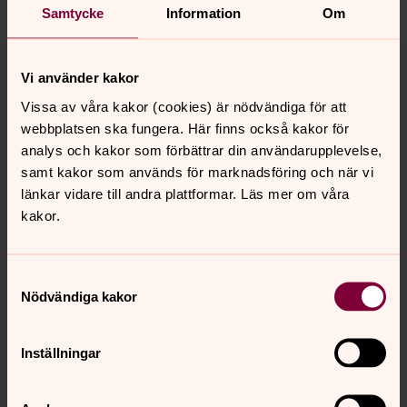
Samtycke
Information
Om
Vi använder kakor
Vissa av våra kakor (cookies) är nödvändiga för att
webbplatsen ska fungera. Här finns också kakor för
analys och kakor som förbättrar din användarupplevelse,
samt kakor som används för marknadsföring och när vi
länkar vidare till andra plattformar. Läs mer om våra
Foto: Pernilla Bökman
kakor.
Samtyckesval
Senast ändrad 12 juni 2025
Nödvändiga kakor
Synpunkter eller frågor på sidans
innehåll?
Inställningar
karlshamn.forsamling@svenskakyrkan.se
Dela