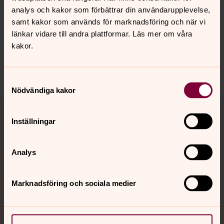
analys och kakor som förbättrar din användarupplevelse,
Senast ändrad 12 juni 2025
samt kakor som används för marknadsföring och när vi
Synpunkter eller frågor på sidans
länkar vidare till andra plattformar. Läs mer om våra
innehåll?
kakor.
karlshamn.forsamling@svenskakyrkan.se
Dela
Samtyckesval
Nödvändiga kakor
Tillbaka till toppen
Tillbaka till innehållet
Inställningar
Analys
Kontakt
Marknadsföring och sociala medier
Kalender