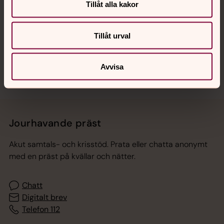
Tillåt alla kakor
Hitta snabbt
Tillåt urval
Sociala kanaler
Avvisa
Jourhavande präst
Akut samtals- och krisstöd. Prata eller chatta anonymt
med en präst på kvällar och nätter.
Chatt
Digitalt brev
Telefon 112