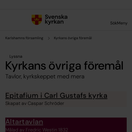
Till innehållet
Till undermeny
Sök
Meny
Karlshamns församling
Kyrkans övriga föremål
Lyssna
Kyrkans övriga föremål
Tavlor, kyrkskeppet med mera
Epitafium i Carl Gustafs kyrka
Skapat av Caspar Schröder
Altartavlan
Målad av Fredric Westin 1832