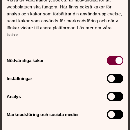
webbplatsen ska fungera. Här finns också kakor för
analys och kakor som förbättrar din användarupplevelse,
Hitta snabbt
samt kakor som används för marknadsföring och när vi
länkar vidare till andra plattformar. Läs mer om våra
kakor.
Sociala kanaler
Samtyckesval
Nödvändiga kakor
Inställningar
Jourhavande präst
Analys
Akut samtals- och krisstöd. Prata eller chatta anonymt
med en präst på kvällar och nätter.
Marknadsföring och sociala medier
Chatt