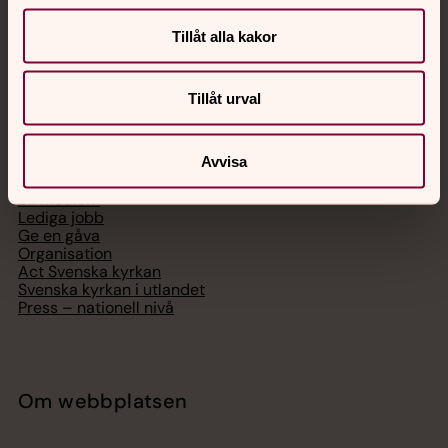
Digitalt brev
Telefon 112
Tillåt alla kakor
Tillåt urval
Svenska kyrkan
Avvisa
Hitta församling
Bli medlem
Lediga jobb
Ge en gåva
Organisation
Act Svenska kyrkan
Svenska kyrkan i utlandet
Press – nationell nivå
Om webbplatsen