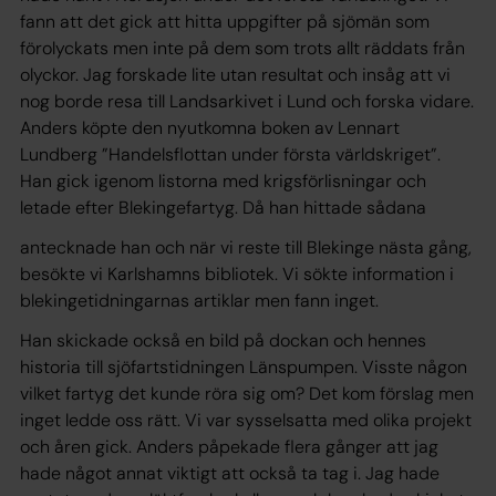
fann att det gick att hitta uppgifter på sjömän som
förolyckats men inte på dem som trots allt räddats från
olyckor. Jag forskade lite utan resultat och insåg att vi
nog borde resa till Landsarkivet i Lund och forska vidare.
Anders köpte den nyutkomna boken av Lennart
Lundberg ”Handelsflottan under första världskriget”.
Han gick igenom listorna med krigsförlisningar och
letade efter Blekingefartyg. Då han hittade sådana
antecknade han och när vi reste till Blekinge nästa gång,
besökte vi Karlshamns bibliotek. Vi sökte information i
blekingetidningarnas artiklar men fann inget.
Han skickade också en bild på dockan och hennes
historia till sjöfartstidningen Länspumpen. Visste någon
vilket fartyg det kunde röra sig om? Det kom förslag men
inget ledde oss rätt. Vi var sysselsatta med olika projekt
och åren gick. Anders påpekade flera gånger att jag
hade något annat viktigt att också ta tag i. Jag hade