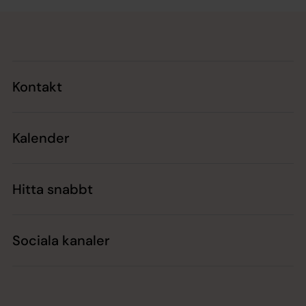
Tillbaka till toppen
Tillbaka till innehållet
Kontakt
Kalender
Hitta snabbt
Sociala kanaler