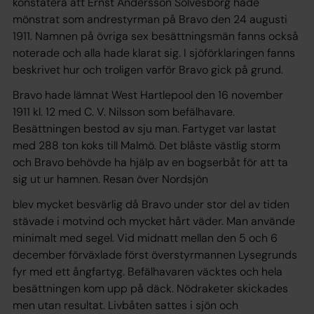
konstatera att Ernst Andersson Sölvesborg hade
mönstrat som andrestyrman på Bravo den 24 augusti
1911. Namnen på övriga sex besättningsmän fanns också
noterade och alla hade klarat sig. I sjöförklaringen fanns
beskrivet hur och troligen varför Bravo gick på grund.
Bravo hade lämnat West Hartlepool den 16 november
1911 kl. 12 med C. V. Nilsson som befälhavare.
Besättningen bestod av sju man. Fartyget var lastat
med 288 ton koks till Malmö. Det blåste västlig storm
och Bravo behövde ha hjälp av en bogserbåt för att ta
sig ut ur hamnen. Resan över Nordsjön
blev mycket besvärlig då Bravo under stor del av tiden
stävade i motvind och mycket hårt väder. Man använde
minimalt med segel. Vid midnatt mellan den 5 och 6
december förväxlade först överstyrmannen Lysegrunds
fyr med ett ångfartyg. Befälhavaren väcktes och hela
besättningen kom upp på däck. Nödraketer skickades
men utan resultat. Livbåten sattes i sjön och