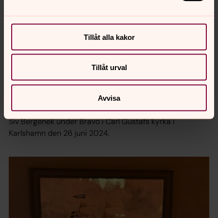
Tillåt alla kakor
Tillåt urval
Avvisa
Siv Bergenek under Bravo i Carl Gustafs kyrka i
Karlshamn den 26 juni 2024.