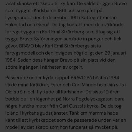
velat skänka ett skepp till kyrkan. De valde briggen Bravo
som byggts i Karlshamn 1861 och som gått på
Lysegrundet den 6 december 1911 i Kattegatt mellan
Halmstad och Grenå. De tog kontakt med den välkände
fartygsbyggaren Karl Emil Strömberg som åtog sig att
bygga Bravo. Syföreningen samlade in pengar och fick
gåvor. BRAVO blev Karl Emil Strömbergs sista
fartygsmodell och den invigdes högtidligt den 29 januari
1984. Sedan dess hänger Bravo på sin plats vid den
södra ingången i närheten av orgeln.
Passerade under kyrkskeppet BRAVO På hösten 1984
sålde mina föräldrar, Ester och Carl Mandelholm sin villa i
Olofström och flyttade till Karlshamn. De sista 10 åren
bodde de i en lägenhet på Norra Fogdelyckegatan, bara
några hundra meter från Carl Gustafs kyrka. De deltog
ibland i kyrkans gudstjänster. Tänk om mamma hade
känt till att kyrkskeppet som de passerade under, var en
modell av det skepp som hon funderat så mycket på.