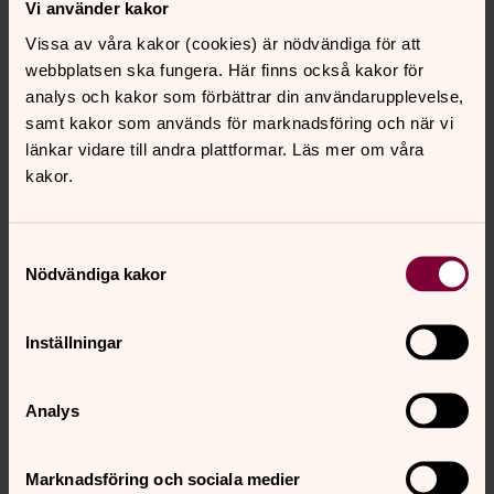
Vi använder kakor
vare deras val av Bravo, fick vår familj efter många års
sökande äntligen svar på mammas fråga.
Vissa av våra kakor (cookies) är nödvändiga för att
webbplatsen ska fungera. Här finns också kakor för
Mvh // Siv Bergenek
analys och kakor som förbättrar din användarupplevelse,
samt kakor som används för marknadsföring och när vi
länkar vidare till andra plattformar. Läs mer om våra
kakor.
Samtyckesval
Nödvändiga kakor
Inställningar
Analys
Marknadsföring och sociala medier