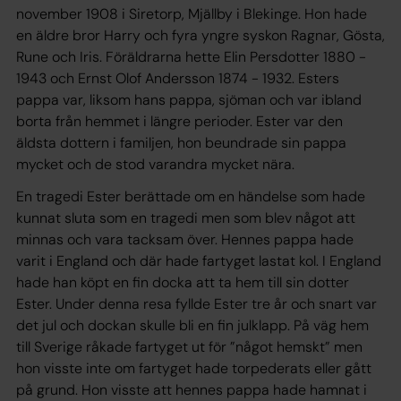
november 1908 i Siretorp, Mjällby i Blekinge. Hon hade
en äldre bror Harry och fyra yngre syskon Ragnar, Gösta,
Rune och Iris. Föräldrarna hette Elin Persdotter 1880 -
1943 och Ernst Olof Andersson 1874 - 1932. Esters
pappa var, liksom hans pappa, sjöman och var ibland
borta från hemmet i längre perioder. Ester var den
äldsta dottern i familjen, hon beundrade sin pappa
mycket och de stod varandra mycket nära.
En tragedi Ester berättade om en händelse som hade
kunnat sluta som en tragedi men som blev något att
minnas och vara tacksam över. Hennes pappa hade
varit i England och där hade fartyget lastat kol. I England
hade han köpt en fin docka att ta hem till sin dotter
Ester. Under denna resa fyllde Ester tre år och snart var
det jul och dockan skulle bli en fin julklapp. På väg hem
till Sverige råkade fartyget ut för ”något hemskt” men
hon visste inte om fartyget hade torpederats eller gått
på grund. Hon visste att hennes pappa hade hamnat i