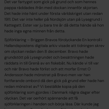
Det var fartyget som gick på grund och som hennes
pappa räddades ifrån med dockan innanför skjortan.
Det hade inte hänt under första världskriget utan redan
1911. Det var inte heller på Nordsjön utan på Lysegrund i
Kattegatt. Ester var ju bara tre år då detta hände så hon
hade inga egna minnen från detta.
Sjöförklaring – Briggen Bravos förolyckande En kontroll i
Hallandspostens digitala arkiv visade att tidningen skrev
om olyckan redan den 8 december. Bravo hade
grundstött på Lysegrundet och besättningen hade
räddats in till Grenå av en fiskebåt. Nu kände vi till var
och när Bravo hade förlist och att morfar Ernst O
Andersson hade mönstrat på Bravo men var han
fortfarande ombord då den gick på grund eller hade han
redan mönstrat av? Vi beställde kopia på den
sjöförklaring som gjordes i Danmark några dagar efter
olyckan. Det var oerhört spännande att få
sjöförklaringen i handen och börja läsa. Där kunde jag