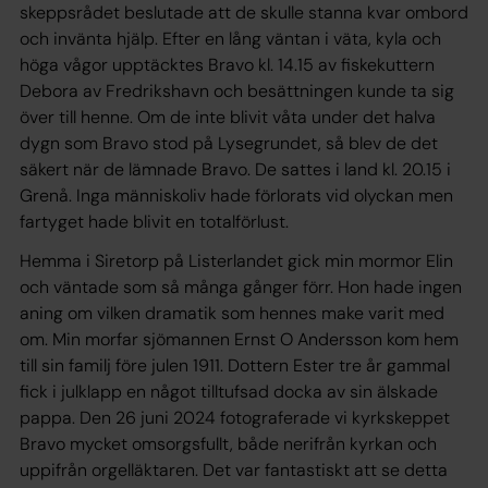
skeppsrådet beslutade att de skulle stanna kvar ombord
och invänta hjälp. Efter en lång väntan i väta, kyla och
höga vågor upptäcktes Bravo kl. 14.15 av fiskekuttern
Debora av Fredrikshavn och besättningen kunde ta sig
över till henne. Om de inte blivit våta under det halva
dygn som Bravo stod på Lysegrundet, så blev de det
säkert när de lämnade Bravo. De sattes i land kl. 20.15 i
Grenå. Inga människoliv hade förlorats vid olyckan men
fartyget hade blivit en totalförlust.
Hemma i Siretorp på Listerlandet gick min mormor Elin
och väntade som så många gånger förr. Hon hade ingen
aning om vilken dramatik som hennes make varit med
om. Min morfar sjömannen Ernst O Andersson kom hem
till sin familj före julen 1911. Dottern Ester tre år gammal
fick i julklapp en något tilltufsad docka av sin älskade
pappa. Den 26 juni 2024 fotograferade vi kyrkskeppet
Bravo mycket omsorgsfullt, både nerifrån kyrkan och
uppifrån orgelläktaren. Det var fantastiskt att se detta