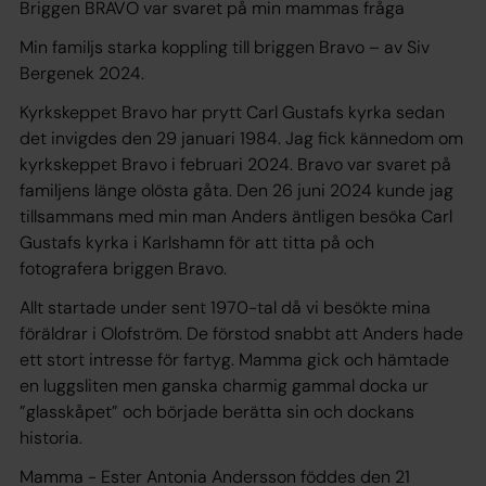
Briggen BRAVO var svaret på min mammas fråga
Min familjs starka koppling till briggen Bravo – av Siv
Bergenek 2024.
Kyrkskeppet Bravo har prytt Carl Gustafs kyrka sedan
det invigdes den 29 januari 1984. Jag fick kännedom om
kyrkskeppet Bravo i februari 2024. Bravo var svaret på
familjens länge olösta gåta. Den 26 juni 2024 kunde jag
tillsammans med min man Anders äntligen besöka Carl
Gustafs kyrka i Karlshamn för att titta på och
fotografera briggen Bravo.
Allt startade under sent 1970-tal då vi besökte mina
föräldrar i Olofström. De förstod snabbt att Anders hade
ett stort intresse för fartyg. Mamma gick och hämtade
en luggsliten men ganska charmig gammal docka ur
”glasskåpet” och började berätta sin och dockans
historia.
Mamma - Ester Antonia Andersson föddes den 21