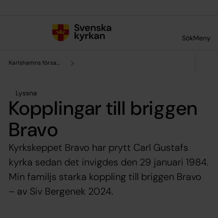
Till innehållet
Till undermeny
Sök
Meny
Karlshamns församling
Lyssna
Kopplingar till briggen
Bravo
Kyrkskeppet Bravo har prytt Carl Gustafs
kyrka sedan det invigdes den 29 januari 1984.
Min familjs starka koppling till briggen Bravo
– av Siv Bergenek 2024.