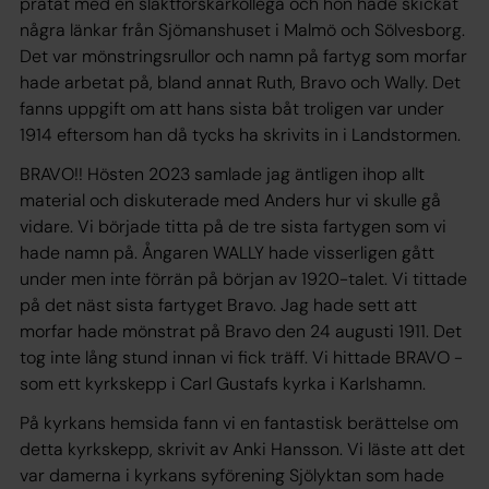
pratat med en släktforskarkollega och hon hade skickat
några länkar från Sjömanshuset i Malmö och Sölvesborg.
Det var mönstringsrullor och namn på fartyg som morfar
hade arbetat på, bland annat Ruth, Bravo och Wally. Det
fanns uppgift om att hans sista båt troligen var under
1914 eftersom han då tycks ha skrivits in i Landstormen.
BRAVO!! Hösten 2023 samlade jag äntligen ihop allt
material och diskuterade med Anders hur vi skulle gå
vidare. Vi började titta på de tre sista fartygen som vi
hade namn på. Ångaren WALLY hade visserligen gått
under men inte förrän på början av 1920-talet. Vi tittade
på det näst sista fartyget Bravo. Jag hade sett att
morfar hade mönstrat på Bravo den 24 augusti 1911. Det
tog inte lång stund innan vi fick träff. Vi hittade BRAVO -
som ett kyrkskepp i Carl Gustafs kyrka i Karlshamn.
På kyrkans hemsida fann vi en fantastisk berättelse om
detta kyrkskepp, skrivit av Anki Hansson. Vi läste att det
var damerna i kyrkans syförening Sjölyktan som hade