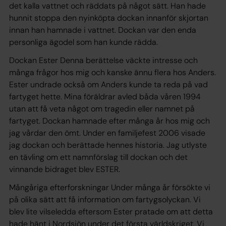
det kalla vattnet och räddats på något sätt. Han hade
hunnit stoppa den nyinköpta dockan innanför skjortan
innan han hamnade i vattnet. Dockan var den enda
personliga ägodel som han kunde rädda.
Dockan Ester Denna berättelse väckte intresse och
många frågor hos mig och kanske ännu flera hos Anders.
Ester undrade också om Anders kunde ta reda på vad
fartyget hette. Mina föräldrar avled båda våren 1994
utan att få veta något om tragedin eller namnet på
fartyget. Dockan hamnade efter många år hos mig och
jag vårdar den ömt. Under en familjefest 2006 visade
jag dockan och berättade hennes historia. Jag utlyste
en tävling om ett namnförslag till dockan och det
vinnande bidraget blev ESTER.
Mångåriga efterforskningar Under många år försökte vi
på olika sätt att få information om fartygsolyckan. Vi
blev lite vilseledda eftersom Ester pratade om att detta
hade hänt i Nordsjön under det första världskriget. Vi