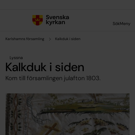
Till innehållet
Till undermeny
Sök
Meny
Karlshamns församling
Kalkduk i siden
Lyssna
Kalkduk i siden
Kom till församlingen julafton 1803.