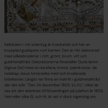
Kalkduken i vitt sidentyg är kvadratisk och har en
knypplad guldspets runt kanten. Den är rikt dekorerad
med silkesbroderier i rött, grönt, brunt, vitt och
guldmetalltråd. Dekorationerna föreställer Guds lamm
(Agnus Dei) med sin korsfana, kronor, palmkvistar, de
redskap Jesus torterades med och broderade
bibeltexter. Längst ner finns en inskrift i guldmetalltråd
där det står: ”Den 24 december 1803. S.L.H.L” vilket lär
oss att den skänktes till församlingen på julafton år 1803.
Vem eller vilka SL och HL är vet vi dock ingenting om.