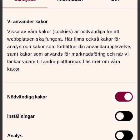
Vi använder kakor
Kontakt
Vissa av våra kakor (cookies) är nödvändiga för att
webbplatsen ska fungera. Här finns också kakor för
analys och kakor som förbättrar din användarupplevelse,
Kalender
samt kakor som används för marknadsföring och när vi
länkar vidare till andra plattformar. Läs mer om våra
kakor.
Hitta snabbt
Samtyckesval
Nödvändiga kakor
Sociala kanaler
Inställningar
Analys