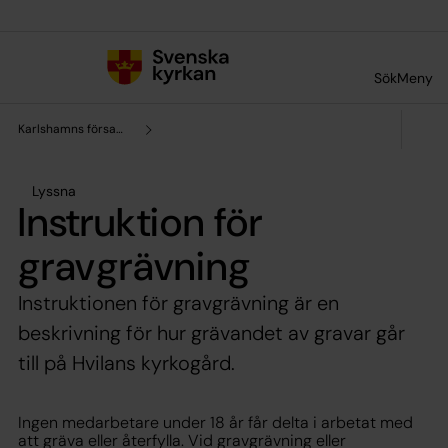
Till innehållet
Till undermeny
Sök
Meny
Karlshamns församling
Lyssna
Instruktion för
gravgrävning
Instruktionen för gravgrävning är en
beskrivning för hur grävandet av gravar går
till på Hvilans kyrkogård.
Ingen medarbetare under 18 år får delta i arbetat med
att gräva eller återfylla. Vid gravgrävning eller