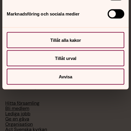
Jourhavande präst
Marknadsföring och sociala medier
Akut samtals- och krisstöd. Prata eller chatta anonymt
med en präst på kvällar och nätter.
Tillåt alla kakor
Chatt
Digitalt brev
Telefon 112
Tillåt urval
Avvisa
Svenska kyrkan
Hitta församling
Bli medlem
Lediga jobb
Ge en gåva
Organisation
Act Svenska kyrkan