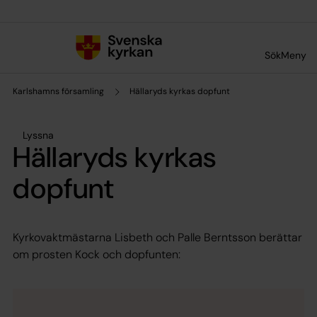
Till innehållet
Till undermeny
Sök
Meny
Karlshamns församling
Hällaryds kyrkas dopfunt
Lyssna
Hällaryds kyrkas
dopfunt
Kyrkovaktmästarna Lisbeth och Palle Berntsson berättar
om prosten Kock och dopfunten: