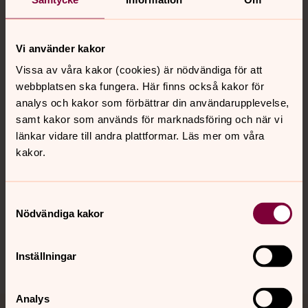
Vi använder kakor
Kontakt
Vissa av våra kakor (cookies) är nödvändiga för att
webbplatsen ska fungera. Här finns också kakor för
analys och kakor som förbättrar din användarupplevelse,
Kalender
samt kakor som används för marknadsföring och när vi
länkar vidare till andra plattformar. Läs mer om våra
kakor.
Hitta snabbt
Samtyckesval
Nödvändiga kakor
Sociala kanaler
Inställningar
Analys