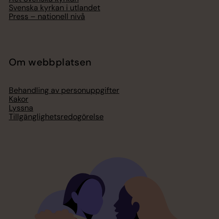
Svenska kyrkan i utlandet
Press – nationell nivå
Om webbplatsen
Behandling av personuppgifter
Kakor
Lyssna
Tillgänglighetsredogörelse