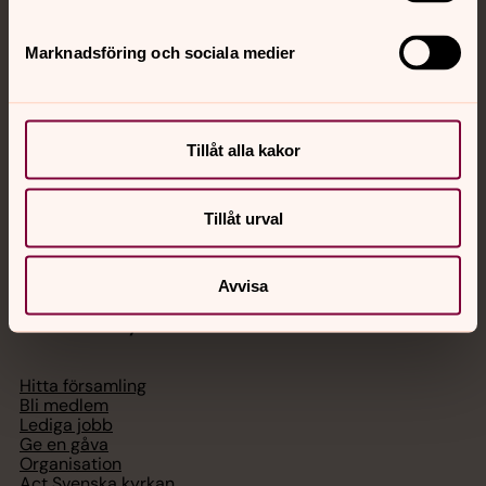
Jourhavande präst
Marknadsföring och sociala medier
Akut samtals- och krisstöd. Prata eller chatta anonymt
med en präst på kvällar och nätter.
Tillåt alla kakor
Chatt
Digitalt brev
Telefon 112
Tillåt urval
Avvisa
Svenska kyrkan
Hitta församling
Bli medlem
Lediga jobb
Ge en gåva
Organisation
Act Svenska kyrkan