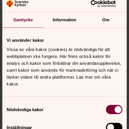
Minneslunden är avsedd för ett gravskick av kollektiv
och anonym karaktär där avlidnas aska grävs ned inom
ett gemensamt område. Askans läge markeras inte.
Samtycke
Information
Om
Enskilda gravvårdar och planteringar förekommer inte.
Askgravplats
Vi använder kakor
Askgravplatsen är ett gravskick med mindre skötsel för
Vissa av våra kakor (cookies) är nödvändiga för att
de anhöriga, men där den avlidnes namn ändå finns
webbplatsen ska fungera. Här finns också kakor för
med. Gravplatsen upplåts i 25 år med begränsad
analys och kakor som förbättrar din användarupplevelse,
gravrätt. Församlingen ansvarar för all skötsel.
samt kakor som används för marknadsföring och när vi
länkar vidare till andra plattformar. Läs mer om våra
kakor.
Folder:
Gravskick
Samtyckesval
Nödvändiga kakor
Senast ändrad 29 augusti 2025
Inställningar