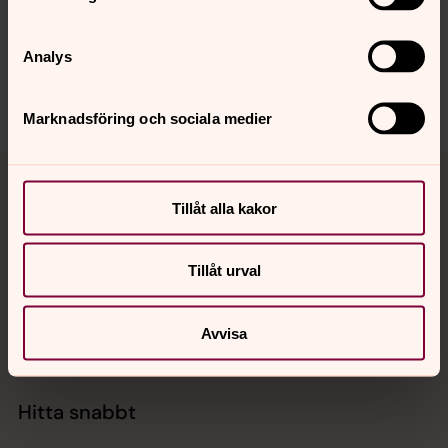
Synpunkter eller frågor på sidans
innehåll?
Analys
karlshamn.forsamling@svenskakyrkan.se
Dela
Marknadsföring och sociala medier
Tillbaka till toppen
Tillbaka till innehållet
Tillåt alla kakor
Kontakt
Tillåt urval
Kalender
Avvisa
Hitta snabbt