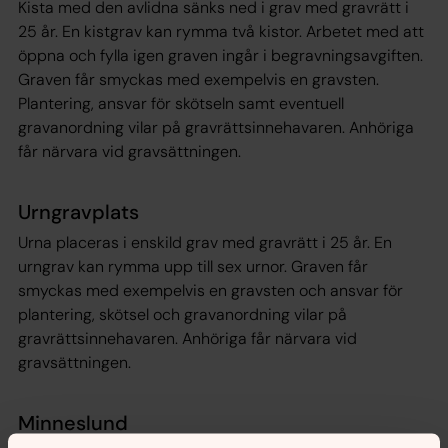
Kista med den avlidna sänks ned i grav med gravrätt i
25 år. En kistgrav kan rymma två kistor. Arbetet med att
öppna och fylla igen graven ingår i begravningsavgiften.
Graven får smyckas med exempelvis en gravsten.
Plantering, ansvar för skötseln samt eventuell
gravanordning vilar på gravrättsinnehavaren. Anhöriga
får närvara vid gravsättningen.
Urngravplats
Urna placeras i enskild grav med gravrätt i 25 år. En
urngrav kan rymma upp till sex urnor. Graven får
smyckas med exempelvis en gravsten och ansvar för
plantering, skötsel och gravanordning vilar på
gravrättsinnehavaren. Anhöriga får närvara vid
gravsättningen.
Minneslund