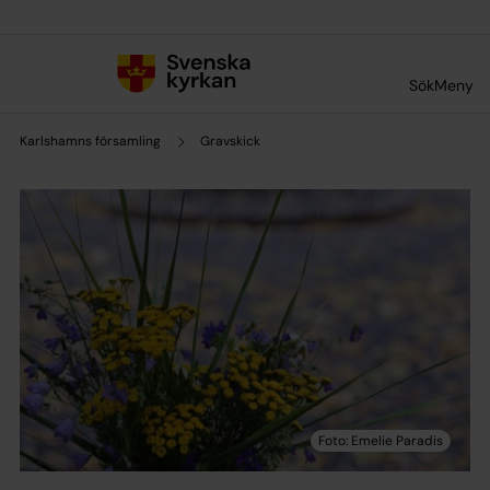
Till innehållet
Till undermeny
Sök
Meny
Karlshamns församling
Gravskick