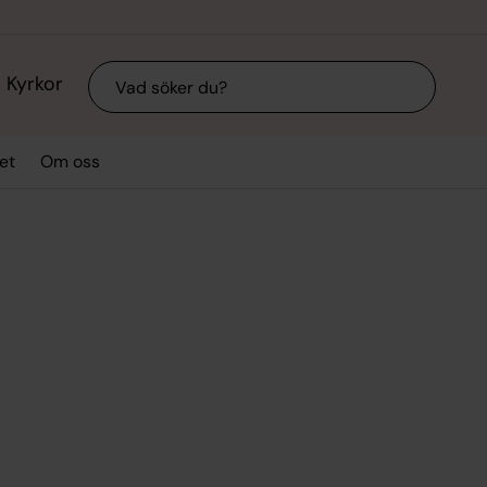
Sök
Kyrkor
et
Om oss