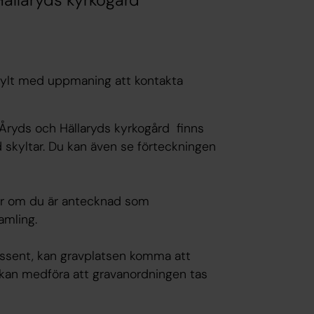
 Hällaryds kyrkogård
kylt med uppmaning att kontakta
, Åryds och Hällaryds kyrkogård finns
 skyltar. Du kan även se förteckningen
ler om du är antecknad som
amling.
essent, kan gravplatsen komma att
kan medföra att gravanordningen tas