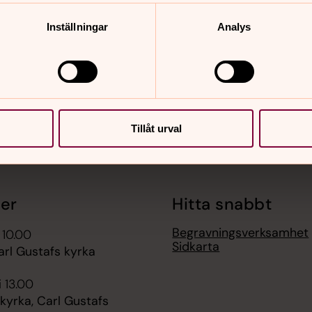
nnehåll?
Inställningar
Analys
Tillåt urval
er
Hitta snabbt
Begravningsverksamhet
 10.00
Sidkarta
arl Gustafs kyrka
i 13.00
kyrka, Carl Gustafs