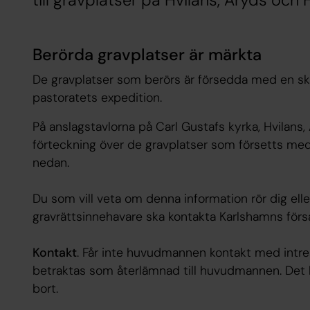
till gravplatser på Hvilans, Åryds och
Berörda gravplatser är märkta
De gravplatser som berörs är försedda med en s
pastoratets expedition.
På anslagstavlorna på Carl Gustafs kyrka, Hvilans
förteckning över de gravplatser som försetts med
nedan.
Du som vill veta om denna information rör dig el
gravrättsinnehavare ska kontakta Karlshamns förs
Kontakt
. Får inte huvudmannen kontakt med intr
betraktas som återlämnad till huvudmannen. Det 
bort.