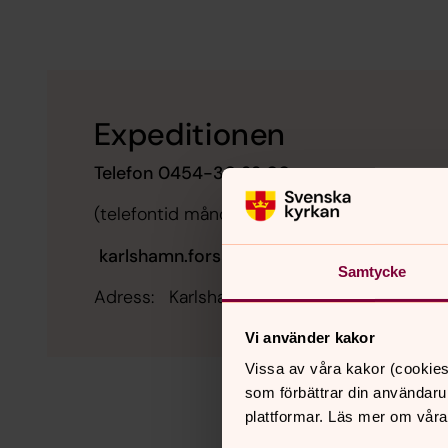
Expeditionen
Telefon 0454-30 22 00
(telefontid måndag, tisdag, torsdag och fre
karlshamn.forsamling@svenskakyrkan.se
.
Samtycke
Adress: Karlshamns församling, Hagalundsv
Vi använder kakor
Vissa av våra kakor (cookies
som förbättrar din användaru
plattformar. Läs mer om våra