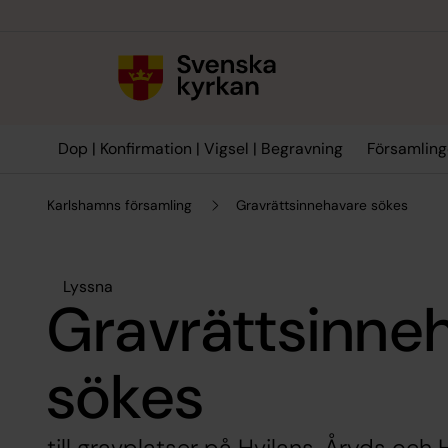
Till innehållet
Till undermeny
Dop | Konfirmation | Vigsel | Begravning
Församling
Karlshamns församling
Gravrättsinnehavare sökes
Lyssna
Gravrättsinne
sökes