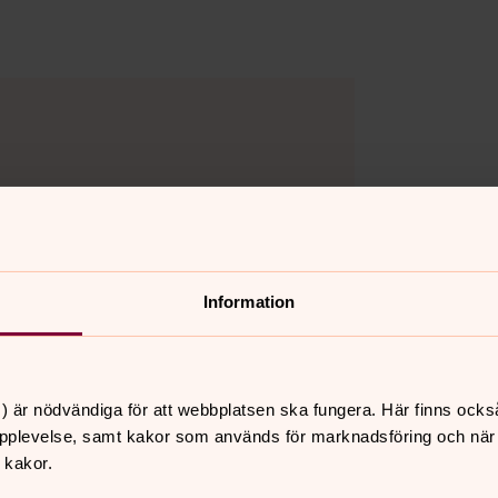
dag kl 9.30–12.00). E-postadress
Information
ägen 3, 374 40 Karlshamn.
) är nödvändiga för att webbplatsen ska fungera. Här finns ocks
pplevelse, samt kakor som används för marknadsföring och när vi
 kakor.