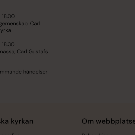
i 18.00
 gemenskap, Carl
kyrka
i 18.30
mässa, Carl Gustafs
kommande händelser
ka kyrkan
Om webbplats