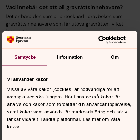
Vad innebär det att bli gravrättsinnehavare?
Det är bara den som är antecknad i gravboken som
gravrättsinnehavare som får utöva gravrätten, vilket
innebär:
bestämma vilka som skall gravsättas inom
gravplatsen
Samtycke
Information
Om
bestämma eventuell gravstens utseende inom ramen
för upplåtarens bestämmelser
bestämma om gravplatsens utsmyckning och
Vi använder kakor
ordnande i övrigt
Vissa av våra kakor (cookies) är nödvändiga för att
överlåta eller återlämna gravplatsen
webbplatsen ska fungera. Här finns också kakor för
analys och kakor som förbättrar din användarupplevelse,
Vem får anmäla sig som gravrättsinnehavare?
samt kakor som används för marknadsföring och när vi
länkar vidare till andra plattformar. Läs mer om våra
Endast den eller de som genom släktskap eller på annat
kakor.
sätt har nära anknytning till gravrättsinnehavaren eller
de som är gravsatta på platsen. Om det finns flera