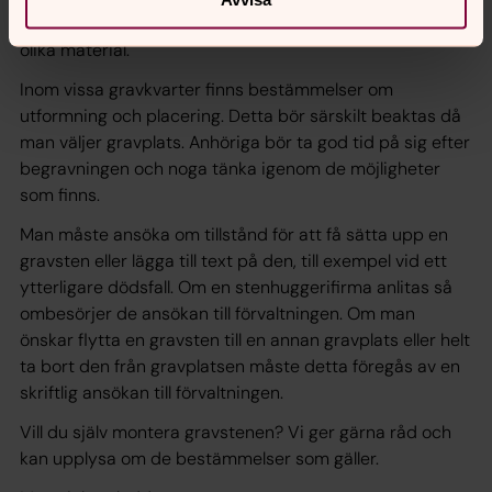
gravanordning på gravplatsen. Gravstenen kan utföras i
olika material.
Inom vissa gravkvarter finns bestämmelser om
utformning och placering. Detta bör särskilt beaktas då
man väljer gravplats. Anhöriga bör ta god tid på sig efter
begravningen och noga tänka igenom de möjligheter
som finns.
Man måste ansöka om tillstånd för att få sätta upp en
gravsten eller lägga till text på den, till exempel vid ett
ytterligare dödsfall. Om en stenhuggerifirma anlitas så
ombesörjer de ansökan till förvaltningen. Om man
önskar flytta en gravsten till en annan gravplats eller helt
ta bort den från gravplatsen måste detta föregås av en
skriftlig ansökan till förvaltningen.
Vill du själv montera gravstenen? Vi ger gärna råd och
kan upplysa om de bestämmelser som gäller.