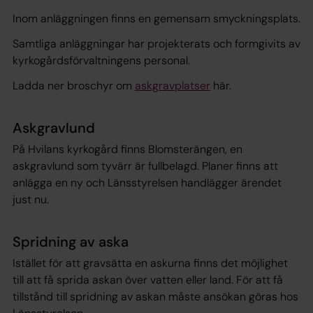
Inom anläggningen finns en gemensam smyckningsplats.
Samtliga anläggningar har projekterats och formgivits av
kyrkogårdsförvaltningens personal.
Ladda ner broschyr om
askgravplatser
här.
Askgravlund
På Hvilans kyrkogård finns Blomsterängen, en
askgravlund som tyvärr är fullbelagd. Planer finns att
anlägga en ny och Länsstyrelsen handlägger ärendet
just nu.
Spridning av aska
Istället för att gravsätta en askurna finns det möjlighet
till att få sprida askan över vatten eller land. För att få
tillstånd till spridning av askan måste ansökan göras hos