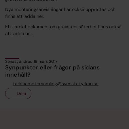
Nya monteringsanvisningar har också upprättas och
finns att ladda ner.
Ett samlat dokument om gravstenssäkerhet finns också
att ladda ner.
Senast ändrad 19 mars 2017
Synpunkter eller frågor på sidans
innehåll?
karlshamn.forsamling@svenskakyrkan.se
Dela
Tillbaka till toppen
Tillbaka till innehållet