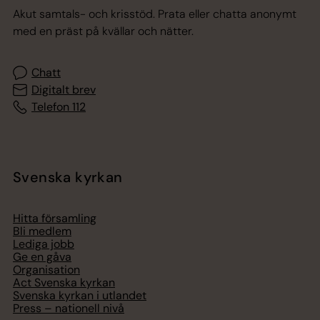
Akut samtals- och krisstöd. Prata eller chatta anonymt
med en präst på kvällar och nätter.
Chatt
Digitalt brev
Telefon 112
Svenska kyrkan
Hitta församling
Bli medlem
Lediga jobb
Ge en gåva
Organisation
Act Svenska kyrkan
Svenska kyrkan i utlandet
Press – nationell nivå