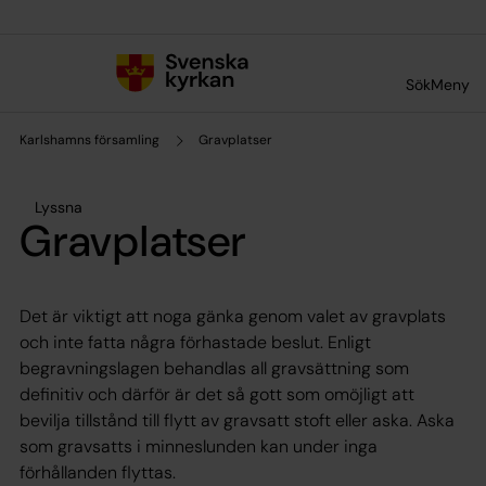
Till innehållet
Till undermeny
Sök
Meny
Karlshamns församling
Gravplatser
Lyssna
Gravplatser
Det är viktigt att noga gänka genom valet av gravplats
och inte fatta några förhastade beslut. Enligt
begravningslagen behandlas all gravsättning som
definitiv och därför är det så gott som omöjligt att
bevilja tillstånd till flytt av gravsatt stoft eller aska. Aska
som gravsatts i minneslunden kan under inga
förhållanden flyttas.